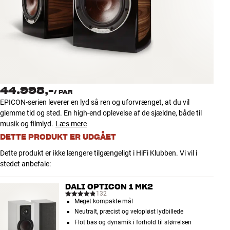
Tilbehør
INSPIRATION
MÆRKER
NYHEDER
44.998,-
/
PAR
EPICON-serien leverer en lyd så ren og uforvrænget, at du vil
TILBUD
glemme tid og sted. En high-end oplevelse af de sjældne, både til
musik og filmlyd.
Læs mere
DETTE PRODUKT ER UDGÅET
Find Butik
Kundeservice
Dette produkt er ikke længere tilgængeligt i HiFi Klubben. Vi vil i
Log ind
stedet anbefale:
Kundeservice
Byg med Lyd
DALI OPTICON 1 MK2
132
Meget kompakte mål
Neutralt, præcist og velopløst lydbillede
Flot bas og dynamik i forhold til størrelsen