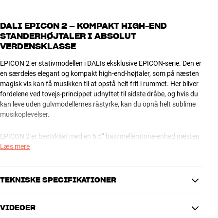
DALI EPICON 2 – KOMPAKT HIGH-END
STANDERHØJTALER I ABSOLUT
VERDENSKLASSE
EPICON 2 er stativmodellen i DALIs eksklusive EPICON-serie. Den er
en særdeles elegant og kompakt high-end-højtaler, som på næsten
magisk vis kan få musikken til at opstå helt frit i rummet. Her bliver
fordelene ved tovejs-princippet udnyttet til sidste dråbe, og hvis du
kan leve uden gulvmodellernes råstyrke, kan du opnå helt sublime
musikoplevelser.
EPICON 2 er bestykket med en 6,5” bas/mellemtone-enhed næsten
magen til den, der sidder i EPICON 6, inkl. den unikke Linear Drive
Læs mere
SMC-magnetteknologi. Herudover bærer den eksklusive softdome-
diskant sin del af æren for den enestående luftige og musikalske
gengivelse.
TEKNISKE SPECIFIKATIONER
MAGISKE PRÆSTATIONER I KOMPAKT KABINET
VIDEOER
Den mest iøjnefaldende forskel på EPICON 2 og de øvrige modeller i
YDELSE