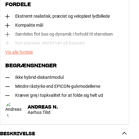
FORDELE
Ekstremt realistisk, præcist og velopløst lydbillede
Kompakte mål
Særdeles flot bas og dynamik i forhold til størrelsen
Kan placeres relativt tæt på bagvæg
Vis alle fordele
BEGRÆNSNINGER
Ikke hybrid-diskantmodul
Mindre råstyrke end EPICON-gulvmodellerne
Kræver grej i topkvalitet for at folde sig helt ud
ANDREAS N.
Aarhus Tilst
BESKRIVELSE