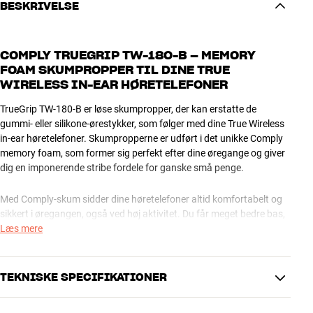
BESKRIVELSE
COMPLY TRUEGRIP TW-180-B – MEMORY
FOAM SKUMPROPPER TIL DINE TRUE
WIRELESS IN-EAR HØRETELEFONER
TrueGrip TW-180-B er løse skumpropper, der kan erstatte de
gummi- eller silikone-ørestykker, som følger med dine True Wireless
in-ear høretelefoner. Skumpropperne er udført i det unikke Comply
memory foam, som former sig perfekt efter dine øregange og giver
dig en imponerende stribe fordele for ganske små penge.
Med Comply-skum sidder dine høretelefoner altid komfortabelt og
sikkert i øregangen, også ved høj aktivitet. Du får meget bedre bas,
og du kan lytte i længere tid uden træthed eller irritation. Du får
Læs mere
bedre isolering mod støj fra omgivelserne, og ikke mindst så
beskytter det indbyggede filter driverne mod støv, sved og vand. En
imponerende stribe fordele, som du nyder godt af, uanset om du
TEKNISKE SPECIFIKATIONER
bruger høretelefonerne til træning, på rejse eller på kontoret.