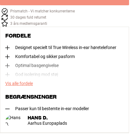
Prismatch - Vi matcher konkurrenterne
30 dages fuld returret
3 års medlemsgaranti
FORDELE
Designet specielt til True Wireless in-ear høretelefoner
Komfortabel og sikker pasform
Optimal basgengivelse
God isolering mod støj
Vis alle fordele
BEGRÆNSNINGER
Passer kun til bestemte in-ear modeller
HANS D.
Aarhus Europaplads