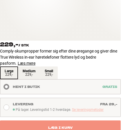
Tilbehør
INSPIRATION
MÆRKER
229,-
/
STK
NYHEDER
Comply-skumpropper former sig efter dine øregange og giver dine
True Wireless in-ear høretelefoner flottere lyd og bedre
TILBUD
pasform.
Læs mere
Large
Medium
Small
229,-
229,-
229,-
Find Butik
Kundeservice
HENT I BUTIK
GRATIS
Log ind
Kundeservice
Byg med Lyd
LEVERING
FRA 29,-
På lager. Leveringstid 1-2 hverdage.
Se leveringsmetoder
På lager. Leveringstid 1-2 hverdage
LÆG I KURV