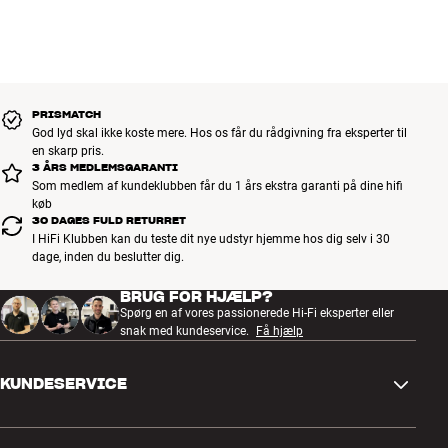
PRISMATCH
God lyd skal ikke koste mere. Hos os får du rådgivning fra eksperter til
en skarp pris.
3 ÅRS MEDLEMSGARANTI
Som medlem af kundeklubben får du 1 års ekstra garanti på dine hifi
køb
30 DAGES FULD RETURRET
I HiFi Klubben kan du teste dit nye udstyr hjemme hos dig selv i 30
dage, inden du beslutter dig.
BRUG FOR HJÆLP?
Spørg en af vores passionerede Hi-Fi eksperter eller
snak med kundeservice.
Få hjælp
KUNDESERVICE
Kontakt os