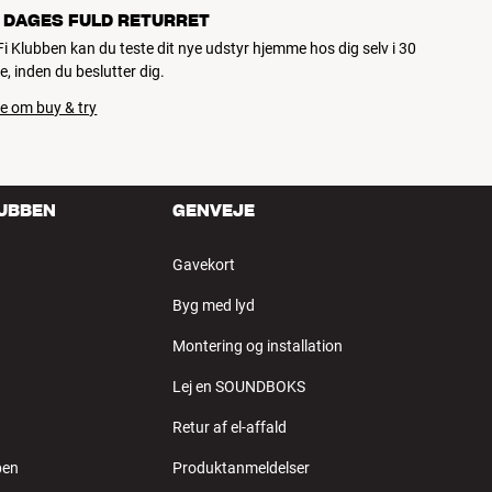
 DAGES FULD RETURRET
iFi Klubben kan du teste dit nye udstyr hjemme hos dig selv i 30
e, inden du beslutter dig.
e om buy & try
LUBBEN
GENVEJE
Gavekort
Byg med lyd
Montering og installation
Lej en SOUNDBOKS
Retur af el-affald
ben
Produktanmeldelser