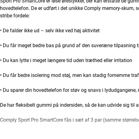
Sport Pro SmartCore er løse ørestykker, der kan erstatte de gummi
hovedtelefon. De er udført i det unikke Comply memory-skum, som
stribe fordele:
• De falder ikke ud – selv ikke ved høj aktivitet
• Du får meget bedre bas på grund af den suveræne tilpasning t
• Du kan lytte i meget længere tid uden træthed eller irritation
• Du får bedre isolering mod støj, men kan stadig fornemme tra
• Du sparer din hovedtelefon for støv og snavs i lydudgangene, 
De har fleksibelt gummi på indersiden, så de kan udvide sig til at 
Comply Sport Pro SmartCore fås i sæt af 3 par (samme størrel