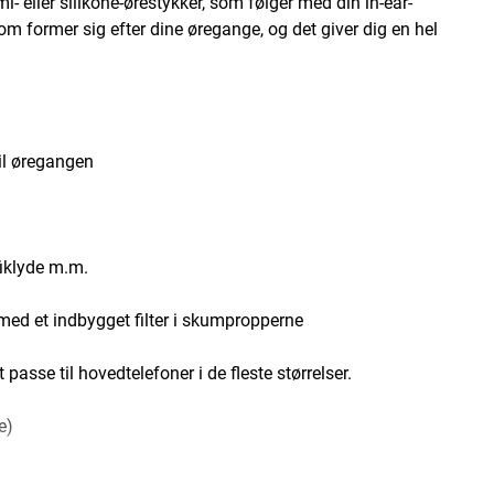
- eller silikone-ørestykker, som følger med din in-ear-
 former sig efter dine øregange, og det giver dig en hel
il øregangen
fiklyde m.m.
med et indbygget filter i skumpropperne
passe til hovedtelefoner i de fleste størrelser.
se)