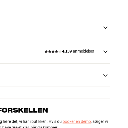
39 anmeldelser
4.1
 FORSKELLEN
g høre det, vi har i butikken. Hvis du
booker en demo
, sørger vi
og have grejet klar, når du kommer