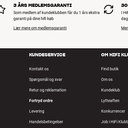
3 ÅRS MEDLEMSGARANTI
30
Som medlem af kundeklubben får du 1 års ekstra
I H
garanti på dine hifi køb
dag
Lær mere om medlemsgaranti
Mer
KUNDESERVICE
OM HIFI K
Kontakt os
Find butik
Spørgsmål og svar
Om os
Retur og reklamation
Kundeklub
Fortryd ordre
Lytteaften
Levering
Konkurrencer
Handelsbetingelser
Job i HiFi Klub