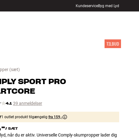
Kundeservice
Byg med Lyd
FIND BUTIK
LOG IND
KURV
INSPIRATION
MÆRKER
NYHEDER
TILBUD
pper
(sæt)
PLY
SPORT PRO
RTCORE
4.1
39 anmeldelser
T
1 outlet produkt tilgængelig
fra 159,-
,-
/
SÆT
lyd, når du er aktiv. Universelle Comply-skumpropper lader dig