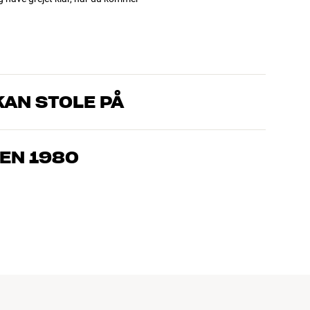
AN STOLE PÅ
, som kender produkterne og brænder for den gode lyd til både
drømmer om – så finder vi den løsning, der passer bedst til
EN 1980
jemmebio og TV er håndplukket kvalitet, der er bygget til at
pengepung og miljøet.