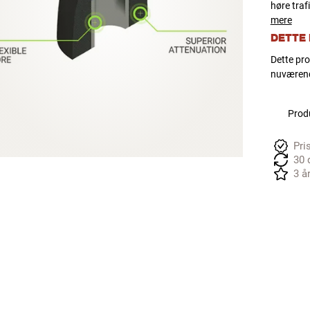
høre traf
mere
DETTE
Dette pro
nuværend
Produ
Pri
30 
3 å