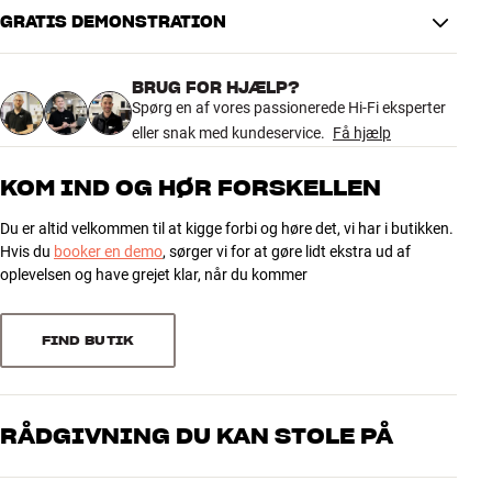
Tilbehør
GRATIS DEMONSTRATION
INSPIRATION
BRUG FOR HJÆLP?
Spørg en af vores passionerede Hi-Fi eksperter
MÆRKER
eller snak med kundeservice.
Få hjælp
KOM IND OG HØR FORSKELLEN
NYHEDER
Du er altid velkommen til at kigge forbi og høre det, vi har i butikken.
TILBUD
Hvis du
booker en demo
, sørger vi for at gøre lidt ekstra ud af
oplevelsen og have grejet klar, når du kommer
Find Butik
Kundeservice
FIND BUTIK
Log ind
Kundeservice
Byg med Lyd
RÅDGIVNING DU KAN STOLE PÅ
Vores medarbejdere er ægte entusiaster, som kender produkterne