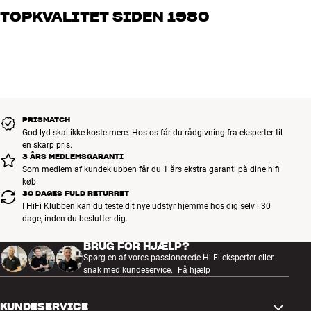
og brænder for den gode lyd til både musik og hjemmebio. Fortæl
TOPKVALITET SIDEN 1980
os, hvad du drømmer om – så finder vi den løsning, der passer
bedst til dig og dit budget
Alle HiFi Klubbens produkter til musik, hjemmebio og TV er
håndplukket kvalitet, der er bygget til at holde i årevis. Det er godt
for både din pengepung og miljøet.
BOOK EN EKSPERT
PRISMATCH
God lyd skal ikke koste mere. Hos os får du rådgivning fra eksperter til
en skarp pris.
3 ÅRS MEDLEMSGARANTI
Som medlem af kundeklubben får du 1 års ekstra garanti på dine hifi
køb
30 DAGES FULD RETURRET
I HiFi Klubben kan du teste dit nye udstyr hjemme hos dig selv i 30
dage, inden du beslutter dig.
BRUG FOR HJÆLP?
Spørg en af vores passionerede Hi-Fi eksperter eller
snak med kundeservice.
Få hjælp
KUNDESERVICE