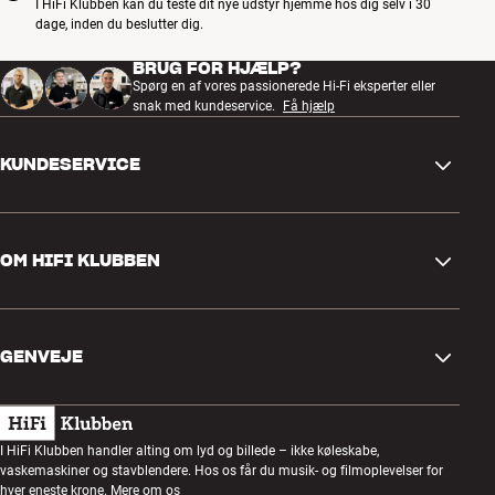
I HiFi Klubben kan du teste dit nye udstyr hjemme hos dig selv i 30
dage, inden du beslutter dig.
BRUG FOR HJÆLP?
Spørg en af vores passionerede Hi-Fi eksperter eller
snak med kundeservice.
Få hjælp
KUNDESERVICE
Kontakt os
OM HIFI KLUBBEN
Spørgsmål og svar
Retur og reklamation
Find butik
Fortryd ordre
GENVEJE
Om os
Levering
Kundeklub
Gavekort
Handelsbetingelser
Lytteaften
I HiFi Klubben handler alting om lyd og billede – ikke køleskabe,
Byg med lyd
vaskemaskiner og stavblendere. Hos os får du musik- og filmoplevelser for
Privatlivspolitik
Konkurrencer
hver eneste krone.
Mere om os