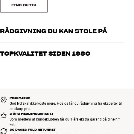
FIND BUTIK
RÅDGIVNING DU KAN STOLE PÅ
Vores medarbejdere er ægte entusiaster, som kender produkterne
og brænder for den gode lyd til både musik og hjemmebio. Fortæl
TOPKVALITET SIDEN 1980
os, hvad du drømmer om – så finder vi den løsning, der passer
bedst til dig og dit budget
Alle HiFi Klubbens produkter til musik, hjemmebio og TV er
håndplukket kvalitet, der er bygget til at holde i årevis. Det er godt
for både din pengepung og miljøet.
BOOK EN EKSPERT
PRISMATCH
God lyd skal ikke koste mere. Hos os får du rådgivning fra eksperter til
en skarp pris.
3 ÅRS MEDLEMSGARANTI
Som medlem af kundeklubben får du 1 års ekstra garanti på dine hifi
køb
30 DAGES FULD RETURRET