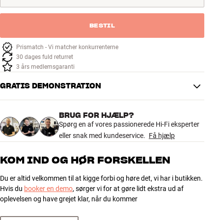
Tilbehør
BESTIL
INSPIRATION
Prismatch - Vi matcher konkurrenterne
30 dages fuld returret
MÆRKER
3 års medlemsgaranti
NYHEDER
GRATIS DEMONSTRATION
TILBUD
BRUG FOR HJÆLP?
Spørg en af vores passionerede Hi-Fi eksperter
Find Butik
eller snak med kundeservice.
Få hjælp
Kundeservice
Log ind
KOM IND OG HØR FORSKELLEN
Kundeservice
Byg med Lyd
Du er altid velkommen til at kigge forbi og høre det, vi har i butikken.
Hvis du
booker en demo
, sørger vi for at gøre lidt ekstra ud af
oplevelsen og have grejet klar, når du kommer