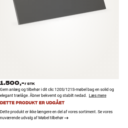
Tilbehør
INSPIRATION
MÆRKER
NYHEDER
TILBUD
Find Butik
1.500,-
Kundeservice
/
STK
Gem anlæg og tilbehør i dit clic 120S/121S-møbel bag en solid og
Log ind
elegant trælåge. Åbner bekvemt og stabilt nedad.
Læs mere
Kundeservice
Byg med Lyd
DETTE PRODUKT ER UDGÅET
Dette produkt er ikke længere en del af vores sortiment. Se vores
nuværende udvalg af Møbel tilbehør