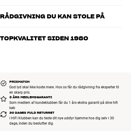
RÅDGIVNING DU KAN STOLE PÅ
Vores medarbejdere er ægte entusiaster, som kender produkterne
og brænder for den gode lyd til både musik og hjemmebio. Fortæl
TOPKVALITET SIDEN 1980
os, hvad du drømmer om – så finder vi den løsning, der passer
bedst til dig og dit budget
Alle HiFi Klubbens produkter til musik, hjemmebio og TV er
håndplukket kvalitet, der er bygget til at holde i årevis. Det er godt
for både din pengepung og miljøet.
BOOK EN EKSPERT
PRISMATCH
God lyd skal ikke koste mere. Hos os får du rådgivning fra eksperter til
en skarp pris.
3 ÅRS MEDLEMSGARANTI
Som medlem af kundeklubben får du 1 års ekstra garanti på dine hifi
køb
30 DAGES FULD RETURRET
I HiFi Klubben kan du teste dit nye udstyr hjemme hos dig selv i 30
dage, inden du beslutter dig.