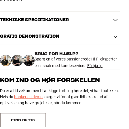
TEKNISKE SPECIFIKATIONER
GRATIS DEMONSTRATION
DIMENSIONER OG DESIGN
Farve
Grå
BRUG FOR HJÆLP?
Farvebeskrivelse
Grå
Spørg en af vores passionerede Hi-Fi eksperter
Vægt (kg)
0
eller snak med kundeservice.
Få hjælp
Højde emballage (cm)
0
Længde emballage (cm)
0
KOM IND OG HØR FORSKELLEN
Vægt emballage (kg)
0
Bredde emballage (cm)
0
Du er altid velkommen til at kigge forbi og høre det, vi har i butikken.
Hvis du
booker en demo
, sørger vi for at gøre lidt ekstra ud af
GENERELLE EGENSKABER
oplevelsen og have grejet klar, når du kommer
Trælåge til clic 120S og 121S
Hængslet i bund
FIND BUTIK
Farver: Hvid, sort, grå eller grøn