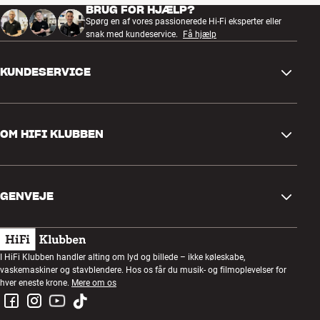
BRUG FOR HJÆLP?
Spørg en af vores passionerede Hi-Fi eksperter eller
snak med kundeservice.
Få hjælp
KUNDESERVICE
Kontakt os
OM HIFI KLUBBEN
Spørgsmål og svar
Retur og reklamation
Find butik
Fortryd ordre
GENVEJE
Om os
Levering
Kundeklub
Gavekort
Handelsbetingelser
Lytteaften
I HiFi Klubben handler alting om lyd og billede – ikke køleskabe,
Byg med lyd
vaskemaskiner og stavblendere. Hos os får du musik- og filmoplevelser for
Privatlivspolitik
Konkurrencer
hver eneste krone.
Mere om os
Montering og installation
Job i HiFi Klubben
Lej en SOUNDBOKS