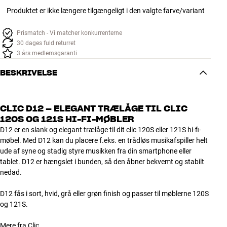
Produktet er ikke længere tilgængeligt i den valgte farve/variant
Prismatch - Vi matcher konkurrenterne
30 dages fuld returret
3 års medlemsgaranti
BESKRIVELSE
CLIC D12 – ELEGANT TRÆLÅGE TIL CLIC
120S OG 121S HI-FI-MØBLER
D12 er en slank og elegant trælåge til dit clic 120S eller 121S hi-fi-
møbel. Med D12 kan du placere f.eks. en trådløs musikafspiller helt
ude af syne og stadig styre musikken fra din smartphone eller
tablet. D12 er hængslet i bunden, så den åbner bekvemt og stabilt
nedad.
D12 fås i sort, hvid, grå eller grøn finish og passer til møblerne 120S
og 121S.
Mere fra Clic