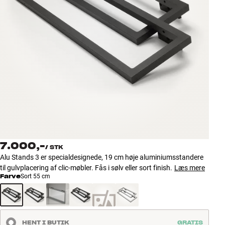
Tilbehør
INSPIRATION
MÆRKER
NYHEDER
TILBUD
Find Butik
7.000,-
Kundeservice
/
STK
Alu Stands 3 er specialdesignede, 19 cm høje aluminiumsstandere
Log ind
til gulvplacering af clic-møbler. Fås i sølv eller sort finish.
Læs mere
Kundeservice
Farve
Sort 55 cm
Byg med Lyd
HENT I BUTIK
GRATIS