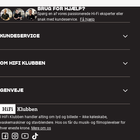
BRUG FOR HJÆLP?
Spørg en af vores passionerede Hi-Fi eksperter eller
snak med kundeservice.
Få hjælp
KUNDESERVICE
Kontakt os
OM HIFI KLUBBEN
Spørgsmål og svar
Retur og reklamation
Find butik
Fortryd ordre
GENVEJE
Om os
Levering
Kundeklub
Gavekort
Handelsbetingelser
Lytteaften
I HiFi Klubben handler alting om lyd og billede – ikke køleskabe,
Byg med lyd
vaskemaskiner og stavblendere. Hos os får du musik- og filmoplevelser for
Privatlivspolitik
Konkurrencer
hver eneste krone.
Mere om os
Montering og installation
Job i HiFi Klubben