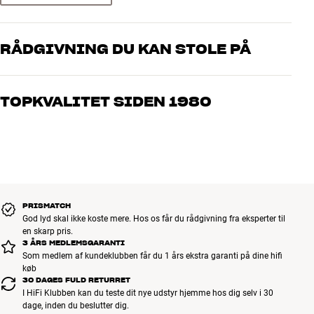
RÅDGIVNING DU KAN STOLE PÅ
Vores medarbejdere er ægte entusiaster, som kender produkterne
og brænder for den gode lyd til både musik og hjemmebio. Fortæl
TOPKVALITET SIDEN 1980
os, hvad du drømmer om – så finder vi den løsning, der passer
bedst til dig og dit budget
Alle HiFi Klubbens produkter til musik, hjemmebio og TV er
håndplukket kvalitet, der er bygget til at holde i årevis. Det er godt
for både din pengepung og miljøet.
BOOK EN EKSPERT
PRISMATCH
God lyd skal ikke koste mere. Hos os får du rådgivning fra eksperter til
en skarp pris.
3 ÅRS MEDLEMSGARANTI
Som medlem af kundeklubben får du 1 års ekstra garanti på dine hifi
køb
30 DAGES FULD RETURRET
I HiFi Klubben kan du teste dit nye udstyr hjemme hos dig selv i 30
dage, inden du beslutter dig.