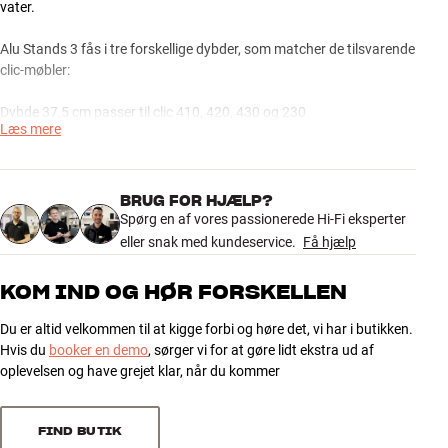
vater.
Alu Stands 3 fås i tre forskellige dybder, som matcher de tilsvarende
clic-møbler:
Dybde 37,5 cm passer til clic 410, 420, 430 og 230
Læs mere
Dybde 45,5 cm passer til clic 111, 211, 311, 221, 221-2 og 231
Dybde 55 cm passer til clic 212, 312, 222, 222-2 og 232
clic Alu Stands 3 fås i sort eller sølv finish og leveres i sæt a 2 stk.
BRUG FOR HJÆLP?
Ekstra støtteben til clic-møbler i hhv. 2 og 3 rums bredde medfølger.
Spørg en af vores passionerede Hi-Fi eksperter
eller snak med kundeservice.
Få hjælp
Mere fra Clic
KOM IND OG HØR FORSKELLEN
Du er altid velkommen til at kigge forbi og høre det, vi har i butikken.
Hvis du
booker en demo
, sørger vi for at gøre lidt ekstra ud af
oplevelsen og have grejet klar, når du kommer
FIND BUTIK