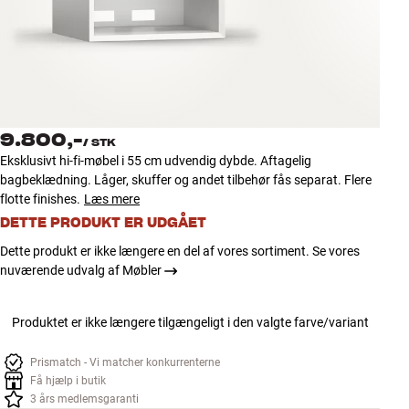
Tilbehør
INSPIRATION
MÆRKER
9.800,-
/
STK
NYHEDER
Eksklusivt hi-fi-møbel i 55 cm udvendig dybde. Aftagelig
bagbeklædning. Låger, skuffer og andet tilbehør fås separat. Flere
TILBUD
flotte finishes.
Læs mere
DETTE PRODUKT ER UDGÅET
Find Butik
Dette produkt er ikke længere en del af vores sortiment. Se vores
Kundeservice
nuværende udvalg af Møbler
Log ind
Kundeservice
Produktet er ikke længere tilgængeligt i den valgte farve/variant
Byg med Lyd
Prismatch - Vi matcher konkurrenterne
Få hjælp i butik
3 års medlemsgaranti