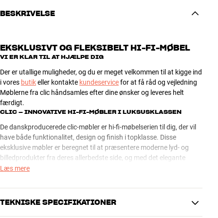
BESKRIVELSE
EKSKLUSIVT OG FLEKSIBELT HI-FI-MØBEL
VI ER KLAR TIL AT HJÆLPE DIG
Der er utallige muligheder, og du er meget velkommen til at kigge ind
i vores
butik
eller kontakte
kundeservice
for at få råd og vejledning
Møblerne fra clic håndsamles efter dine ønsker og leveres helt
færdigt.
CLIC – INNOVATIVE HI-FI-MØBLER I LUKSUSKLASSEN
De danskproducerede clic-møbler er hi-fi-møbelserien til dig, der vil
have både funktionalitet, design og finish i topklasse. Disse
eksklusive møbler er beregnet til at præsentere moderne lyd- og
billedprodukter fra deres allerbedste side, og med det elegante
design og de utallige kombinationsmuligheder kan du altid finde en
Læs mere
clic-løsning, der er lige i øjet til både dit anlæg og din boligindretning.
clic-møblerne er utrolig fleksible og rummer et hav af innovative
TEKNISKE SPECIFIKATIONER
detaljer inklusive en imponerende vifte af elegant og funktionelt