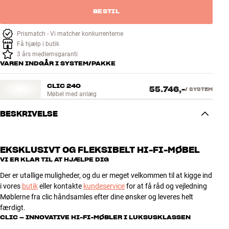
BESTIL
Prismatch - Vi matcher konkurrenterne
Få hjælp i butik
3 års medlemsgaranti
VAREN INDGÅR I SYSTEM/PAKKE
CLIC 240
55.746,-
/
SYSTEM
Møbel med anlæg
BESKRIVELSE
EKSKLUSIVT OG FLEKSIBELT HI-FI-MØBEL
VI ER KLAR TIL AT HJÆLPE DIG
Der er utallige muligheder, og du er meget velkommen til at kigge ind
i vores
butik
eller kontakte
kundeservice
for at få råd og vejledning
Møblerne fra clic håndsamles efter dine ønsker og leveres helt
færdigt.
CLIC – INNOVATIVE HI-FI-MØBLER I LUKSUSKLASSEN