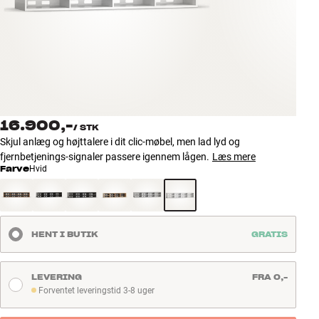
Tilbehør
INSPIRATION
MÆRKER
NYHEDER
16.900,-
/
STK
Skjul anlæg og højttalere i dit clic-møbel, men lad lyd og
TILBUD
fjernbetjenings-signaler passere igennem lågen.
Læs mere
Farve
Hvid
Find Butik
Kundeservice
Log ind
HENT I BUTIK
GRATIS
Kundeservice
Byg med Lyd
LEVERING
FRA 0,-
Forventet leveringstid 3-8 uger
Forventet leveringstid 3-8 uger