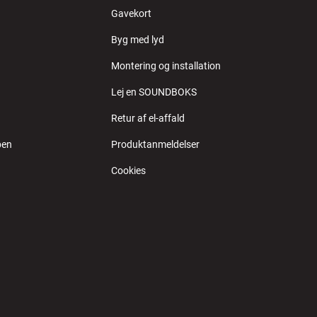
Gavekort
Byg med lyd
Montering og installation
Lej en SOUNDBOKS
Retur af el-affald
ben
Produktanmeldelser
Cookies