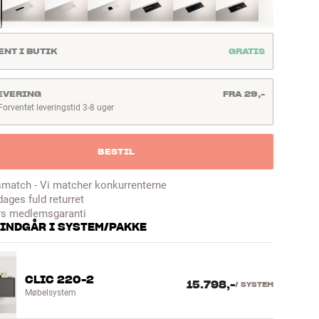
ENT I BUTIK
GRATIS
EVERING
FRA 29,-
Forventet leveringstid 3-8 uger
rventet leveringstid 3-8 uger
BESTIL
smatch - Vi matcher konkurrenterne
dages fuld returret
rs medlemsgaranti
 INDGÅR I SYSTEM/PAKKE
CLIC 220-2
15.798,-
/
SYSTEM
Møbelsystem