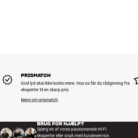
PRISMATCH
God lyd skal ikke koste mere. Hos os får du rådgivning fra
eksperter til en skarp pris.
Mere om prismatch
BRUG FOR HJÆLP?
Spørg en af vores passionerede Hi-Fi
eksperter eller snak med kundeservice.