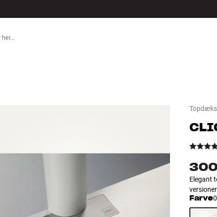
TILBEHØR
Topdæks
CLI
300
Elegant t
versioner
Farve
0