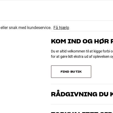
20
4.8
x dybde)
2
r eller snak med kundeservice.
Få hjælp
1
23 anmeldelser
0
 05b), til fladskærm på fod (clic 05c) og til clic kabelbakke (clic 05d)
KOM IND OG HØR
0, clic 230, clic 111, clic 211, clic 311, clic 221, clic 221-2, clic 231,
0
Du er altid velkommen til at kigge forbi o
for at gøre lidt ekstra ud af oplevelsen 
Sorter efter
FIND BUTIK
RÅDGIVNING DU K
Vores medarbejdere er ægte entusiaster
musik og hjemmebio. Fortæl os, hvad du 