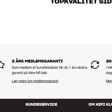
TOPKVALITET SID
dig og dit budget
Alle HiFi Klubbens produkter til musik, h
holde i årevis. Det er godt for både din 
BOOK EN EKSPERT
3 ÅRS MEDLEMSGARANTI
30
Som medlem af kundeklubben får du 1 års ekstra
I H
garanti på dine hifi køb
dag
Lær mere om medlemsgaranti
Mer
KUNDESERVICE
OM HIFI K