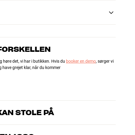
 FORSKELLEN
g høre det, vi har i butikken. Hvis du
booker en demo
, sørger vi
og have grejet klar, når du kommer
AN STOLE PÅ
, som kender produkterne og brænder for den gode lyd til både
drømmer om – så finder vi den løsning, der passer bedst til