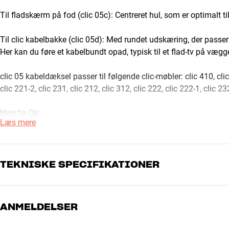
Til fladskærm på fod (clic 05c): Centreret hul, som er optimalt til
Til clic kabelbakke (clic 05d): Med rundet udskæring, der passer
Her kan du føre et kabelbundt opad, typisk til et flad-tv på væg
clic 05 kabeldæksel passer til følgende clic-møbler: clic 410, clic 4
clic 221-2, clic 231, clic 212, clic 312, clic 222, clic 222-1, clic 23
Mere fra Clic
Læs mere
TEKNISKE SPECIFIKATIONER
ANMELDELSER
DIMENSIONER OG DESIGN
Farve
Sølv