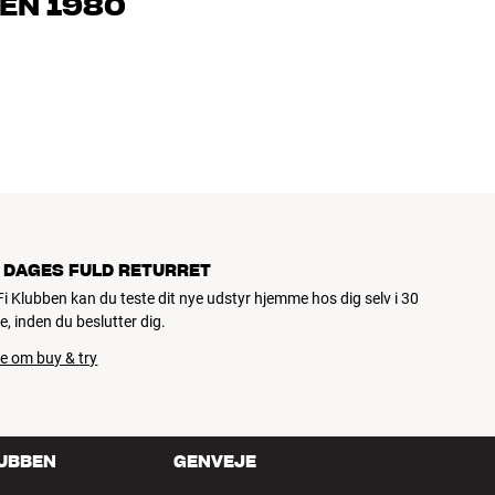
EN 1980
jemmebio og TV er håndplukket kvalitet, der er bygget til at
pengepung og miljøet.
 DAGES FULD RETURRET
iFi Klubben kan du teste dit nye udstyr hjemme hos dig selv i 30
e, inden du beslutter dig.
e om buy & try
LUBBEN
GENVEJE