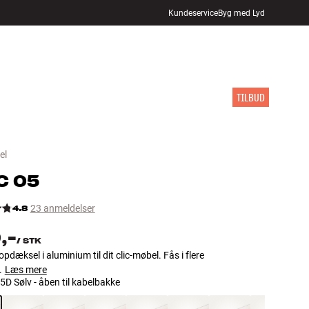
Kundeservice
Byg med Lyd
FIND BUTIK
LOG IND
KURV
INSPIRATION
MÆRKER
NYHEDER
TILBUD
el
C
05
4.8
23 anmeldelser
,-
/
STK
opdæksel i aluminium til dit clic-møbel. Fås i flere
.
Læs mere
5D Sølv - åben til kabelbakke