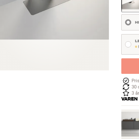
H
L
Fo
Pri
30 
3 å
VAREN