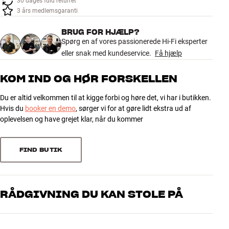
30 dages fuld returret
Tilbehør
3 års medlemsgaranti
BRUG FOR HJÆLP?
INSPIRATION
Spørg en af vores passionerede Hi-Fi eksperter
eller snak med kundeservice.
Få hjælp
MÆRKER
KOM IND OG HØR FORSKELLEN
NYHEDER
Du er altid velkommen til at kigge forbi og høre det, vi har i butikken.
Hvis du
booker en demo
, sørger vi for at gøre lidt ekstra ud af
TILBUD
oplevelsen og have grejet klar, når du kommer
Find Butik
Kundeservice
FIND BUTIK
Log ind
Kundeservice
Byg med Lyd
RÅDGIVNING DU KAN STOLE PÅ
Vores medarbejdere er ægte entusiaster, som kender produkterne
og brænder for den gode lyd til både musik og hjemmebio. Fortæl