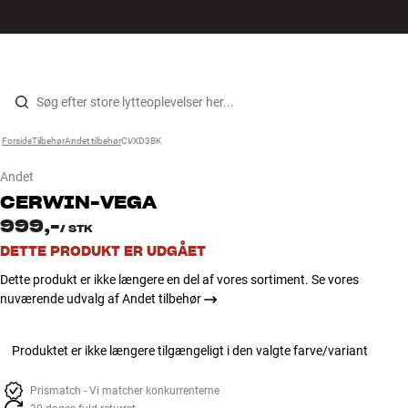
Hi-Fi
MENU
FIND BUTIK
LOG IND
KURV
Højtaler
Gå til indhold
Forside
Tilbehør
›
Andet tilbehør
›
CVXD3BK
›
Pladespiller
Andet
Høretelefoner
CERWIN-VEGA
999,-
/
STK
Surround
DETTE PRODUKT ER UDGÅET
Dette produkt er ikke længere en del af vores sortiment. Se vores
TV
nuværende udvalg af Andet tilbehør
Systemer
Produktet er ikke længere tilgængeligt i den valgte farve/variant
Kabler
Prismatch - Vi matcher konkurrenterne