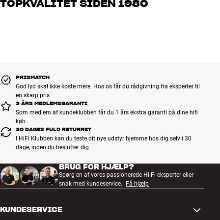
TOPKVALITET SIDEN 1980
os, hvad du drømmer om – så finder vi den løsning, der passer
bedst til dig og dit budget
Alle HiFi Klubbens produkter til musik, hjemmebio og TV er
håndplukket kvalitet, der er bygget til at holde i årevis. Det er godt
for både din pengepung og miljøet.
BOOK EN EKSPERT
PRISMATCH
God lyd skal ikke koste mere. Hos os får du rådgivning fra eksperter til
en skarp pris.
3 ÅRS MEDLEMSGARANTI
Som medlem af kundeklubben får du 1 års ekstra garanti på dine hifi
køb
30 DAGES FULD RETURRET
I HiFi Klubben kan du teste dit nye udstyr hjemme hos dig selv i 30
dage, inden du beslutter dig.
BRUG FOR HJÆLP?
Spørg en af vores passionerede Hi-Fi eksperter eller
snak med kundeservice.
Få hjælp
KUNDESERVICE