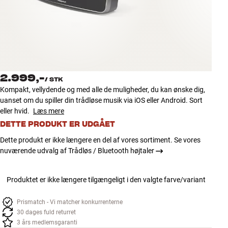
Tilbehør
INSPIRATION
MÆRKER
2.999,-
/
STK
NYHEDER
Kompakt, vellydende og med alle de muligheder, du kan ønske dig,
uanset om du spiller din trådløse musik via iOS eller Android. Sort
TILBUD
eller hvid.
Læs mere
DETTE PRODUKT ER UDGÅET
Find Butik
Dette produkt er ikke længere en del af vores sortiment. Se vores
Kundeservice
nuværende udvalg af Trådløs / Bluetooth højtaler
Log ind
Kundeservice
Produktet er ikke længere tilgængeligt i den valgte farve/variant
Byg med Lyd
Prismatch - Vi matcher konkurrenterne
30 dages fuld returret
3 års medlemsgaranti