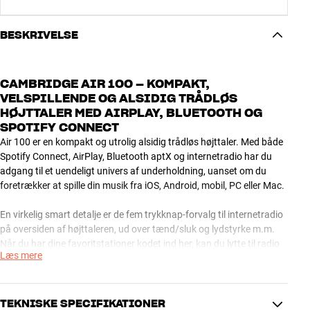
BESKRIVELSE
CAMBRIDGE AIR 100 – KOMPAKT,
VELSPILLENDE OG ALSIDIG TRÅDLØS
HØJTTALER MED AIRPLAY, BLUETOOTH OG
SPOTIFY CONNECT
Air 100 er en kompakt og utrolig alsidig trådløs højttaler. Med både
Spotify Connect, AirPlay, Bluetooth aptX og internetradio har du
adgang til et uendeligt univers af underholdning, uanset om du
foretrækker at spille din musik fra iOS, Android, mobil, PC eller Mac.
En virkelig smart detalje er de fem trykknap-forvalg til internetradio
på oversiden af højttaleren, ud over tænd/sluk og lydstyrke m.m.
Når du har dine favoritstationer kodet ind her, kan du lytte til radio
Læs mere
med et enkelt tryk uden overhovedet at komme i nærheden af
appen. Med den medfølgende kompakte fjernkontrol kan du vælge
imellem alle 10 tilgængelige forvalg.
TEKNISKE SPECIFIKATIONER