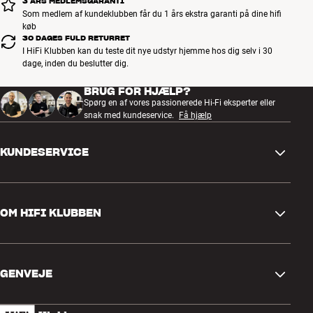
3 ÅRS MEDLEMSGARANTI
Som medlem af kundeklubben får du 1 års ekstra garanti på dine hifi
køb
30 DAGES FULD RETURRET
I HiFi Klubben kan du teste dit nye udstyr hjemme hos dig selv i 30
dage, inden du beslutter dig.
BRUG FOR HJÆLP?
Spørg en af vores passionerede Hi-Fi eksperter eller
snak med kundeservice.
Få hjælp
KUNDESERVICE
Kontakt os
OM HIFI KLUBBEN
Spørgsmål og svar
Retur og reklamation
Find butik
Fortryd ordre
GENVEJE
Om os
Levering
Kundeklub