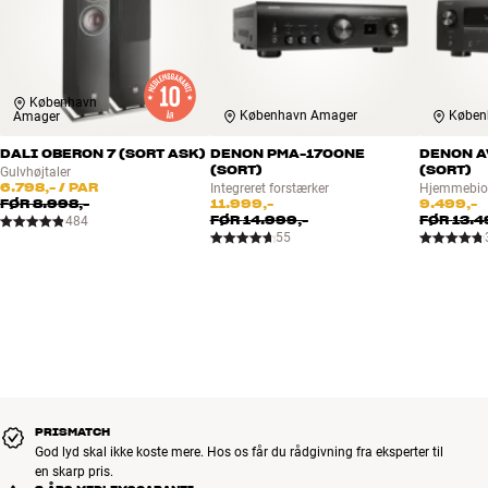
København
København Amager
Køben
Amager
DALI OBERON 7 (SORT ASK)
DENON PMA-1700NE
DENON A
(SORT)
(SORT)
Gulvhøjtaler
6.798,-
/ PAR
Integreret forstærker
Hjemmebio-
FØR
8.998,-
11.999,-
9.499,-
FØR
14.999,-
FØR
13.4
484
55
PRISMATCH
God lyd skal ikke koste mere. Hos os får du rådgivning fra eksperter til
en skarp pris.