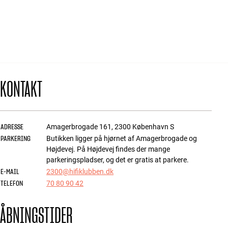
Tilbehør
INSPIRATION
MÆRKER
KONTAKT
NYHEDER
TILBUD
ADRESSE
Amagerbrogade 161
,
2300
København S
PARKERING
Find Butik
Butikken ligger på hjørnet af Amagerbrogade og
Kundeservice
Højdevej. På Højdevej findes der mange
Log ind
parkeringspladser, og det er gratis at parkere.
Kundeservice
E-MAIL
2300@hifiklubben.dk
Byg med Lyd
TELEFON
70 80 90 42
ÅBNINGSTIDER