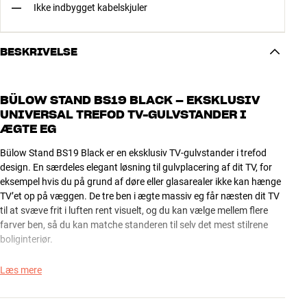
Ikke indbygget kabelskjuler
BESKRIVELSE
BÜLOW STAND BS19 BLACK – EKSKLUSIV
UNIVERSAL TREFOD TV-GULVSTANDER I
ÆGTE EG
Bülow Stand BS19 Black er en eksklusiv TV-gulvstander i trefod
design. En særdeles elegant løsning til gulvplacering af dit TV, for
eksempel hvis du på grund af døre eller glasarealer ikke kan hænge
TV’et op på væggen. De tre ben i ægte massiv eg får næsten dit TV
til at svæve frit i luften rent visuelt, og du kan vælge mellem flere
farver ben, så du kan matche standeren til selv det mest stilrene
boliginteriør.
Bülow Stand BS19 Black er særdeles solidt udført og kan uden
Læs mere
problemer bære et 65” TV. Topstykket kan justeres til alle VESA-
monteringshuller mellem 100x100 og 400x400, så du kan beholde