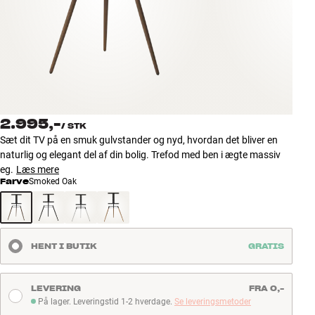
Tilbehør
INSPIRATION
MÆRKER
NYHEDER
2.995,-
/
STK
Sæt dit TV på en smuk gulvstander og nyd, hvordan det bliver en
TILBUD
naturlig og elegant del af din bolig. Trefod med ben i ægte massiv
eg.
Læs mere
Farve
Smoked Oak
Find Butik
Kundeservice
Log ind
Kundeservice
HENT I BUTIK
GRATIS
Byg med Lyd
LEVERING
FRA 0,-
På lager. Leveringstid 1-2 hverdage.
Se leveringsmetoder
På lager. Leveringstid 1-2 hverdage