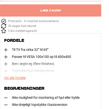
LÆG I KURV
Prismatch - Vi matcher konkurrenterne
30 dages fuld returret
3 års medlemsgaranti
FORDELE
Til TV fra cirka 32” til 65”
Passer til VESA 100x100 op til 400x400
Ben i ægte eg (flere finishes)
Topstykke kan højdejusteres
Vis alle fordele
BEGRÆNSNINGER
Ikke mulighed for montering af hjul eller hylde
Ikke drejeligt topstykke i basisversion