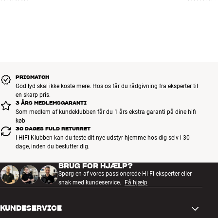
PRISMATCH
God lyd skal ikke koste mere. Hos os får du rådgivning fra eksperter til
en skarp pris.
3 ÅRS MEDLEMSGARANTI
Som medlem af kundeklubben får du 1 års ekstra garanti på dine hifi
køb
30 DAGES FULD RETURRET
I HiFi Klubben kan du teste dit nye udstyr hjemme hos dig selv i 30
dage, inden du beslutter dig.
BRUG FOR HJÆLP?
Spørg en af vores passionerede Hi-Fi eksperter eller
snak med kundeservice.
Få hjælp
KUNDESERVICE