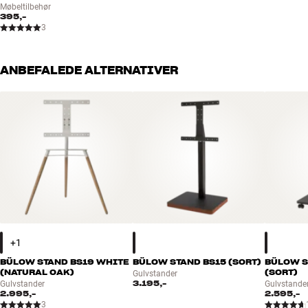
Møbeltilbehør
395,-
3
ANBEFALEDE ALTERNATIVER
BÜLOW STAND BS19 WHITE
BÜLOW STAND BS15 (SORT)
BÜLOW S
(NATURAL OAK)
(SORT)
Gulvstander
3.195,-
Gulvstander
Gulvstande
2.995,-
2.595,-
3