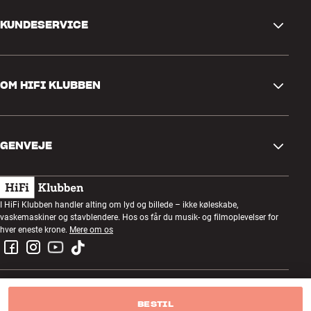
KUNDESERVICE
Kontakt os
OM HIFI KLUBBEN
Spørgsmål og svar
Retur og reklamation
Find butik
Fortryd ordre
GENVEJE
Om os
Levering
Kundeklub
Gavekort
Handelsbetingelser
Lytteaften
I HiFi Klubben handler alting om lyd og billede – ikke køleskabe,
Byg med lyd
vaskemaskiner og stavblendere. Hos os får du musik- og filmoplevelser for
Privatlivspolitik
Konkurrencer
hver eneste krone.
Mere om os
Montering og installation
Job i HiFi Klubben
Lej en SOUNDBOKS
Retur af el-affald
BESTIL