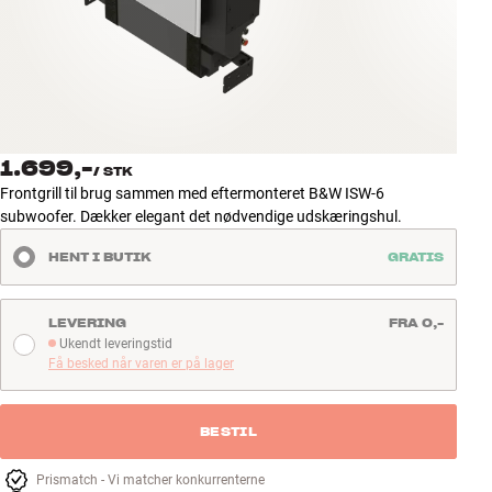
Tilbehør
INSPIRATION
MÆRKER
1.699,-
/
STK
NYHEDER
Frontgrill til brug sammen med eftermonteret B&W ISW-6
subwoofer. Dækker elegant det nødvendige udskæringshul.
TILBUD
HENT I BUTIK
GRATIS
Find Butik
Kundeservice
LEVERING
FRA 0,-
Log ind
Ukendt leveringstid
Ukendt leveringstid
Få besked når varen er på lager
Kundeservice
Byg med Lyd
BESTIL
Prismatch - Vi matcher konkurrenterne