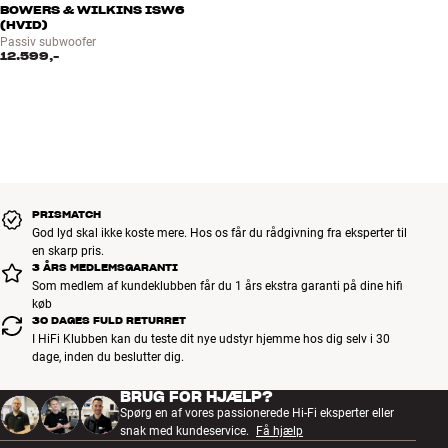
BOWERS & WILKINS ISW6
(HVID)
Passiv subwoofer
12.599,-
PRISMATCH
God lyd skal ikke koste mere. Hos os får du rådgivning fra eksperter til
en skarp pris.
3 ÅRS MEDLEMSGARANTI
Som medlem af kundeklubben får du 1 års ekstra garanti på dine hifi
køb
30 DAGES FULD RETURRET
I HiFi Klubben kan du teste dit nye udstyr hjemme hos dig selv i 30
dage, inden du beslutter dig.
BRUG FOR HJÆLP?
Spørg en af vores passionerede Hi-Fi eksperter eller
snak med kundeservice.
Få hjælp