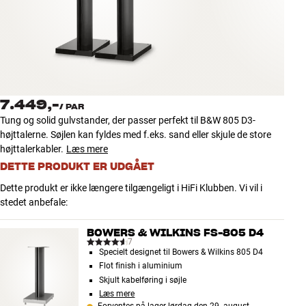
Tilbehør
INSPIRATION
MÆRKER
7.449,-
/
PAR
NYHEDER
Tung og solid gulvstander, der passer perfekt til B&W 805 D3-
højttalerne. Søjlen kan fyldes med f.eks. sand eller skjule de store
TILBUD
højttalerkabler.
Læs mere
DETTE PRODUKT ER UDGÅET
Find Butik
Dette produkt er ikke længere tilgængeligt i HiFi Klubben. Vi vil i
Kundeservice
stedet anbefale:
Log ind
Kundeservice
BOWERS & WILKINS FS-805 D4
Byg med Lyd
7
Specielt designet til Bowers & Wilkins 805 D4
Flot finish i aluminium
Skjult kabelføring i søjle
Læs mere