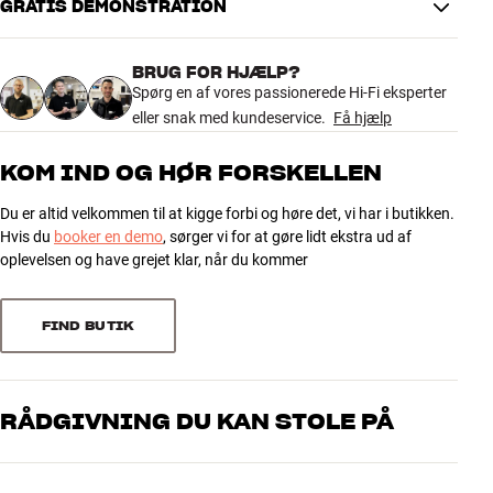
GRATIS DEMONSTRATION
den tidligere version af standeren.
DIMENSIONER OG DESIGN
Farve
Sort
FS-805D3 højttalerstander sælges parvist og fås i sort eller sølv
BRUG FOR HJÆLP?
Model / Variant
Sort
finish.
Spørg en af vores passionerede Hi-Fi eksperter
Vægt (kg)
21,8
eller snak med kundeservice.
Få hjælp
Vægt emballage (kg)
22,8
Mere fra Bowers & Wilkins
42 x 33 x 64 cm (bredde x højde x
Mål (emballage)
KOM IND OG HØR FORSKELLEN
dybde)
Du er altid velkommen til at kigge forbi og høre det, vi har i butikken.
GENERELLE EGENSKABER
Hvis du
booker en demo
, sørger vi for at gøre lidt ekstra ud af
Gulvstander til B&W 805 D3 og 805 Diamond
oplevelsen og have grejet klar, når du kommer
Materiale: Aluminium og komposit
Størrelse: 25,5 x 59,5 x 36,8 cm (BxHxD)
FIND BUTIK
Vægt: 22 kg
Farve: Sort eller sølv
OBS: D3-standeren kan også bruges sammen med den tidligere
805 Diamond-model. Du kan derimod ikke bruge 805 D3 sammen
RÅDGIVNING DU KAN STOLE PÅ
med den tidligere version af standeren.
Vores medarbejdere er ægte entusiaster, som kender produkterne
og brænder for den gode lyd til både musik og hjemmebio. Fortæl