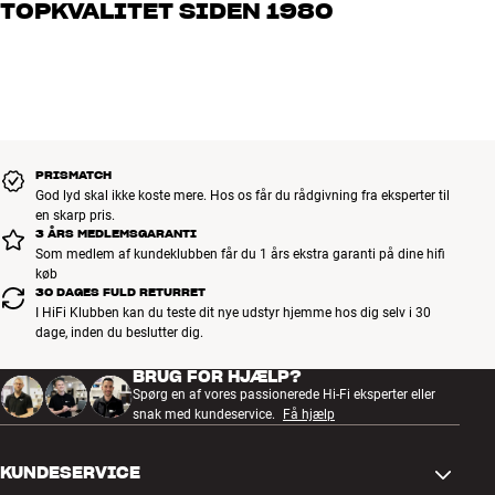
TOPKVALITET SIDEN 1980
os, hvad du drømmer om – så finder vi den løsning, der passer
bedst til dig og dit budget
Alle HiFi Klubbens produkter til musik, hjemmebio og TV er
håndplukket kvalitet, der er bygget til at holde i årevis. Det er godt
for både din pengepung og miljøet.
BOOK EN EKSPERT
PRISMATCH
God lyd skal ikke koste mere. Hos os får du rådgivning fra eksperter til
en skarp pris.
3 ÅRS MEDLEMSGARANTI
Som medlem af kundeklubben får du 1 års ekstra garanti på dine hifi
køb
30 DAGES FULD RETURRET
I HiFi Klubben kan du teste dit nye udstyr hjemme hos dig selv i 30
dage, inden du beslutter dig.
BRUG FOR HJÆLP?
Spørg en af vores passionerede Hi-Fi eksperter eller
snak med kundeservice.
Få hjælp
KUNDESERVICE