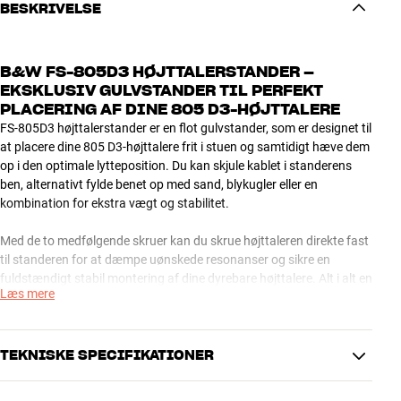
BESKRIVELSE
B&W FS-805D3 HØJTTALERSTANDER –
EKSKLUSIV GULVSTANDER TIL PERFEKT
PLACERING AF DINE 805 D3-HØJTTALERE
FS-805D3 højttalerstander er en flot gulvstander, som er designet til
at placere dine 805 D3-højttalere frit i stuen og samtidigt hæve dem
op i den optimale lytteposition. Du kan skjule kablet i standerens
ben, alternativt fylde benet op med sand, blykugler eller en
kombination for ekstra vægt og stabilitet.
Med de to medfølgende skruer kan du skrue højttaleren direkte fast
til standeren for at dæmpe uønskede resonanser og sikre en
fuldstændigt stabil montering af dine dyrebare højttalere. Alt i alt en
Læs mere
løsning, som både hvad angår design og funktionalitet er på et
væsentligt højere niveau, end du vil kunne opnå med en uoriginal
stander.
TEKNISKE SPECIFIKATIONER
OBS: D3-standeren kan også bruges sammen med den tidligere 805
Diamond-model. Du kan derimod ikke bruge 805 D3 sammen med