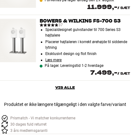
Forventes på lager lørdag den 29. august
11.999,-
/
SÆT
BOWERS & WILKINS FS-700 S3
37
Specialdesignet gulvstander til 700 Series S3
højtalere
Placerer højtaleren i korrekt ørehøjde til siddende
lytning
Eksklusivt design og flot finish
Læs mere
På lager. Leveringstid 1-2 hverdage
7.499,-
/
SÆT
VIS ALLE
Produktet er ikke længere tilgængeligt i den valgte farve/variant
Prismatch - Vi matcher konkurrenterne
30 dages fuld returret
3 års medlemsgaranti