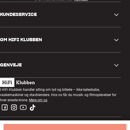
KUNDESERVICE
Kontakt os
OM HIFI KLUBBEN
Spørgsmål og svar
Retur og reklamation
Find butik
Fortryd ordre
GENVEJE
Om os
Levering
Kundeklub
Gavekort
Handelsbetingelser
Lytteaften
I HiFi Klubben handler alting om lyd og billede – ikke køleskabe,
Byg med lyd
vaskemaskiner og stavblendere. Hos os får du musik- og filmoplevelser for
Privatlivspolitik
Konkurrencer
hver eneste krone.
Mere om os
Montering og installation
Job i HiFi Klubben
Lej en SOUNDBOKS
Retur af el-affald