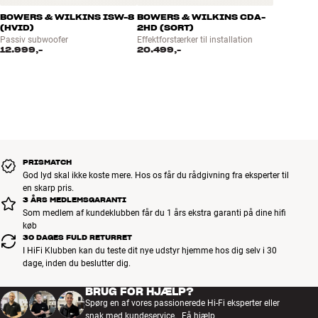
BOWERS & WILKINS ISW-8
BOWERS & WILKINS CDA-
(HVID)
2HD (SORT)
Passiv subwoofer
Effektforstærker til installation
12.999,-
20.499,-
PRISMATCH
God lyd skal ikke koste mere. Hos os får du rådgivning fra eksperter til
en skarp pris.
3 ÅRS MEDLEMSGARANTI
Som medlem af kundeklubben får du 1 års ekstra garanti på dine hifi
køb
30 DAGES FULD RETURRET
I HiFi Klubben kan du teste dit nye udstyr hjemme hos dig selv i 30
dage, inden du beslutter dig.
BRUG FOR HJÆLP?
Spørg en af vores passionerede Hi-Fi eksperter eller
snak med kundeservice.
Få hjælp