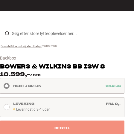
Hi-Fi
MENU
FIND BUTIK
LOG IND
KURV
Højtaler
Gå til indhold
Forside
Tilbehør
›
Højtaler tilbehør
›
BWBBISW8
›
Pladespiller
Backbox
Høretelefoner
BOWERS & WILKINS
BB ISW 8
10.599,-
/
STK
Surround
HENT I BUTIK
GRATIS
TV
LEVERING
FRA 0,-
Systemer
Leveringstid 3-4 uger
Leveringstid 3-4 uger
Kabler
BESTIL