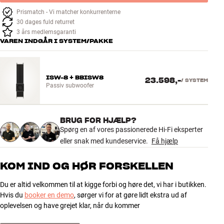
Tilbehør
Prismatch - Vi matcher konkurrenterne
30 dages fuld returret
3 års medlemsgaranti
INSPIRATION
VAREN INDGÅR I SYSTEM/PAKKE
MÆRKER
ISW-8 + BBISW8
23.598,-
/
SYSTEM
NYHEDER
Passiv subwoofer
TILBUD
BRUG FOR HJÆLP?
Spørg en af vores passionerede Hi-Fi eksperter
Find Butik
eller snak med kundeservice.
Få hjælp
Kundeservice
Log ind
KOM IND OG HØR FORSKELLEN
Kundeservice
Byg med Lyd
Du er altid velkommen til at kigge forbi og høre det, vi har i butikken.
Hvis du
booker en demo
, sørger vi for at gøre lidt ekstra ud af
oplevelsen og have grejet klar, når du kommer