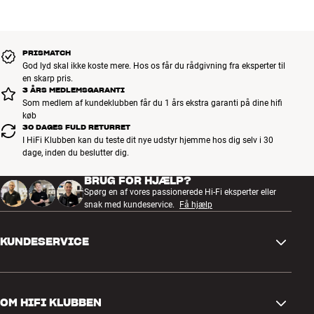
PRISMATCH
God lyd skal ikke koste mere. Hos os får du rådgivning fra eksperter til
en skarp pris.
3 ÅRS MEDLEMSGARANTI
Som medlem af kundeklubben får du 1 års ekstra garanti på dine hifi
køb
30 DAGES FULD RETURRET
I HiFi Klubben kan du teste dit nye udstyr hjemme hos dig selv i 30
dage, inden du beslutter dig.
BRUG FOR HJÆLP?
Spørg en af vores passionerede Hi-Fi eksperter eller
snak med kundeservice.
Få hjælp
KUNDESERVICE
Kontakt os
OM HIFI KLUBBEN
Spørgsmål og svar