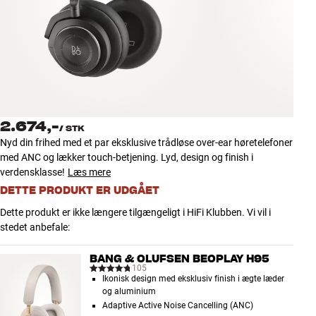
Tilbehør
INSPIRATION
MÆRKER
NYHEDER
2.674,-
/
STK
Nyd din frihed med et par eksklusive trådløse over-ear høretelefoner
TILBUD
med ANC og lækker touch-betjening. Lyd, design og finish i
verdensklasse!
Læs mere
DETTE PRODUKT ER UDGÅET
Find Butik
Kundeservice
Dette produkt er ikke længere tilgængeligt i HiFi Klubben. Vi vil i
Log ind
stedet anbefale:
Kundeservice
Byg med Lyd
BANG & OLUFSEN BEOPLAY H95
105
Ikonisk design med eksklusiv finish i ægte læder
og aluminium
Adaptive Active Noise Cancelling (ANC)