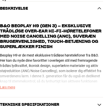
BESKRIVELSE
B&O BEOPLAY H9 (GEN 3) – EKSKLUSIVE
TRÅDLØSE OVER-EAR HI-FI-HØRETELEFONER
MED NOISE CANCELLING (ANC), SUVERÆN
BRUGERVENLIGHED, TOUCH-BETJENING OG
SUPERLÆKKER FINISH
Beoplay H9 er de mest eksklusive trådløse høretelefoner fra B&O.
Her kan du nyde dine favoritter i overlegen stil med fremragende
trådløs lydkvalitet, ikonisk design, superlækre materialer og aktiv
støjreduktion (ANC/Noise Cancelling), som isolerer dig effektivt fra
omverdenens larm. I denne 3. generation får du også en dedikeret
knap til stemmekontrol, så du lynhurtigt kan aktivere funktionen
(Siri, Alexa, Google Assistant).*
Læs mere
Du styrer begivenhederne via den geniale touch-funktion på den ene
ørekop. Hele aluminiumspladen fungerer som ét stort touch-panel,
TEKNISKE SPECIFIKATIONER
hvor du kan skrue op og ned, vælge musiknummer, besvare