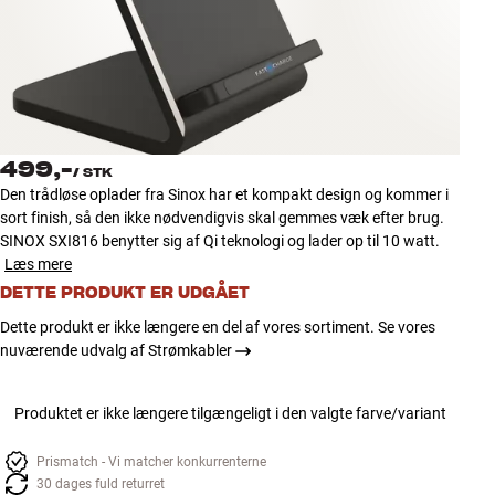
Tilbehør
INSPIRATION
MÆRKER
499,-
/
STK
NYHEDER
Den trådløse oplader fra Sinox har et kompakt design og kommer i
sort finish, så den ikke nødvendigvis skal gemmes væk efter brug.
TILBUD
SINOX SXI816 benytter sig af Qi teknologi og lader op til 10 watt.
Læs mere
DETTE PRODUKT ER UDGÅET
Find Butik
Kundeservice
Dette produkt er ikke længere en del af vores sortiment. Se vores
Log ind
nuværende udvalg af Strømkabler
Kundeservice
Byg med Lyd
Produktet er ikke længere tilgængeligt i den valgte farve/variant
Prismatch - Vi matcher konkurrenterne
30 dages fuld returret