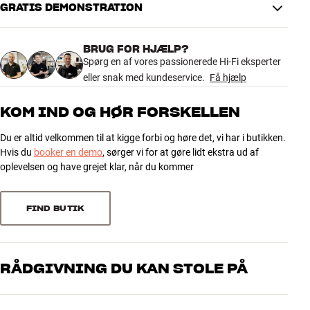
GRATIS DEMONSTRATION
DIMENSIONER OG DESIGN
Farve
Sort
BRUG FOR HJÆLP?
Model / Variant
Sort
Spørg en af vores passionerede Hi-Fi eksperter
Vægt (kg)
0,35
eller snak med kundeservice.
Få hjælp
Vægt emballage (kg)
0,41
10 x 19 x 9 cm (bredde x højde x
Mål (emballage)
KOM IND OG HØR FORSKELLEN
dybde)
Du er altid velkommen til at kigge forbi og høre det, vi har i butikken.
GENERELLE EGENSKABER
Hvis du
booker en demo
, sørger vi for at gøre lidt ekstra ud af
Input: USB 3A.
oplevelsen og have grejet klar, når du kommer
Output: 5 Volt DC. op til 2A.
Lader op til 10 Watt.
FIND BUTIK
Qi teknologi i oplader stand
QC3.0 USB lader
Opladerstand + 1 meter kabel + USB lader
Blister pakket
RÅDGIVNING DU KAN STOLE PÅ
Kompakt design
Vores medarbejdere er ægte entusiaster, som kender produkterne
og brænder for den gode lyd til både musik og hjemmebio. Fortæl