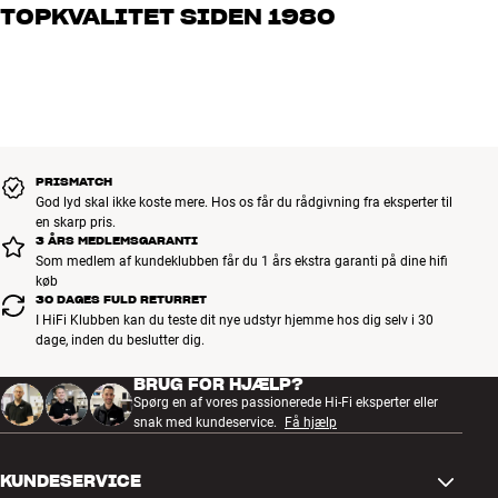
TOPKVALITET SIDEN 1980
os, hvad du drømmer om – så finder vi den løsning, der passer
bedst til dig og dit budget
Alle HiFi Klubbens produkter til musik, hjemmebio og TV er
håndplukket kvalitet, der er bygget til at holde i årevis. Det er godt
for både din pengepung og miljøet.
BOOK EN EKSPERT
PRISMATCH
God lyd skal ikke koste mere. Hos os får du rådgivning fra eksperter til
en skarp pris.
3 ÅRS MEDLEMSGARANTI
Som medlem af kundeklubben får du 1 års ekstra garanti på dine hifi
køb
30 DAGES FULD RETURRET
I HiFi Klubben kan du teste dit nye udstyr hjemme hos dig selv i 30
dage, inden du beslutter dig.
BRUG FOR HJÆLP?
Spørg en af vores passionerede Hi-Fi eksperter eller
snak med kundeservice.
Få hjælp
KUNDESERVICE