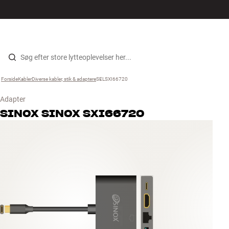
Hi-Fi
MENU
FIND BUTIK
LOG IND
KURV
Højtaler
Gå til indhold
Forside
Kabler
›
Diverse kabler, stik & adaptere
›
SELSXI66720
›
Pladespiller
Adapter
Høretelefoner
SINOX
SINOX SXI66720
Surround
TV
Systemer
Kabler