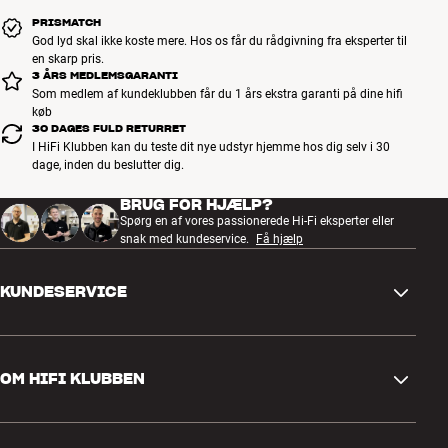
PRISMATCH
God lyd skal ikke koste mere. Hos os får du rådgivning fra eksperter til
en skarp pris.
3 ÅRS MEDLEMSGARANTI
Som medlem af kundeklubben får du 1 års ekstra garanti på dine hifi
køb
30 DAGES FULD RETURRET
I HiFi Klubben kan du teste dit nye udstyr hjemme hos dig selv i 30
dage, inden du beslutter dig.
BRUG FOR HJÆLP?
Spørg en af vores passionerede Hi-Fi eksperter eller
snak med kundeservice.
Få hjælp
KUNDESERVICE
Kontakt os
OM HIFI KLUBBEN
Spørgsmål og svar
Retur og reklamation
Find butik