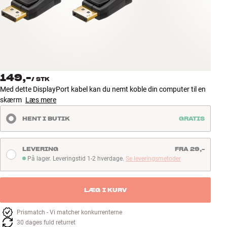
Tilbehør
INSPIRATION
MÆRKER
149,-
/
STK
NYHEDER
Med dette DisplayPort kabel kan du nemt koble din computer til en
skærm
Læs mere
TILBUD
HENT I BUTIK
GRATIS
Find Butik
Kundeservice
LEVERING
FRA 29,-
Log ind
På lager. Leveringstid 1-2 hverdage.
Se leveringsmetoder
På lager. Leveringstid 1-2 hverdage
Kundeservice
Byg med Lyd
LÆG I KURV
Prismatch - Vi matcher konkurrenterne
30 dages fuld returret