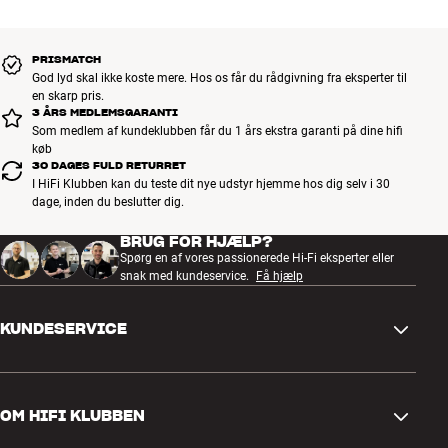
PRISMATCH
God lyd skal ikke koste mere. Hos os får du rådgivning fra eksperter til
en skarp pris.
3 ÅRS MEDLEMSGARANTI
Som medlem af kundeklubben får du 1 års ekstra garanti på dine hifi
køb
30 DAGES FULD RETURRET
I HiFi Klubben kan du teste dit nye udstyr hjemme hos dig selv i 30
dage, inden du beslutter dig.
BRUG FOR HJÆLP?
Spørg en af vores passionerede Hi-Fi eksperter eller
snak med kundeservice.
Få hjælp
KUNDESERVICE
Kontakt os
OM HIFI KLUBBEN
Spørgsmål og svar