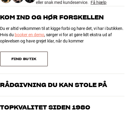
eller snak med kundeservice.
Få hjælp
Farve
Sort
Vægt (kg)
0,15
KOM IND OG HØR FORSKELLEN
Vægt emballage (kg)
0,15
10 x 4 x 21 cm (bredde x højde x
Du er altid velkommen til at kigge forbi og høre det, vi har i butikken.
Mål (emballage)
dybde)
Hvis du
booker en demo
, sørger vi for at gøre lidt ekstra ud af
oplevelsen og have grejet klar, når du kommer
GENERELLE EGENSKABER
Blister pakket
FIND BUTIK
Max opløsning: 3840x2160
Forgyldt stik
4K Ultra HD 2160p
RÅDGIVNING DU KAN STOLE PÅ
Vores medarbejdere er ægte entusiaster, som kender produkterne
og brænder for den gode lyd til både musik og hjemmebio. Fortæl
TOPKVALITET SIDEN 1980
os, hvad du drømmer om – så finder vi den løsning, der passer
bedst til dig og dit budget
Alle HiFi Klubbens produkter til musik, hjemmebio og TV er
håndplukket kvalitet, der er bygget til at holde i årevis. Det er godt
for både din pengepung og miljøet.
BOOK EN EKSPERT