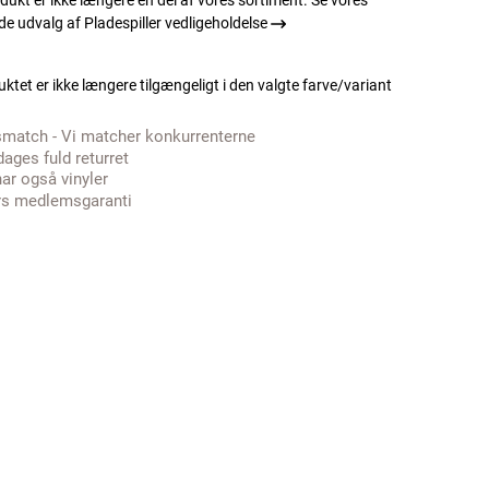
dukt er ikke længere en del af vores sortiment. Se vores
 udvalg af Pladespiller vedligeholdelse
ktet er ikke længere tilgængeligt i den valgte farve/variant
smatch - Vi matcher konkurrenterne
dages fuld returret
har også vinyler
rs medlemsgaranti