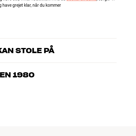
og have grejet klar, når du kommer
AN STOLE PÅ
, som kender produkterne og brænder for den gode lyd til både
drømmer om – så finder vi den løsning, der passer bedst til
EN 1980
jemmebio og TV er håndplukket kvalitet, der er bygget til at
pengepung og miljøet.