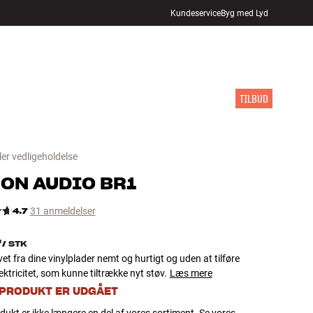
Kundeservice
Byg med Lyd
FIND BUTIK
LOG IND
KURV
INSPIRATION
MÆRKER
NYHEDER
TILBUD
ler vedligeholdelse
ON AUDIO
BR1
4.7
31 anmeldelser
-
/
STK
vet fra dine vinylplader nemt og hurtigt og uden at tilføre
lektricitet, som kunne tiltrække nyt støv.
Læs mere
 PRODUKT ER UDGÅET