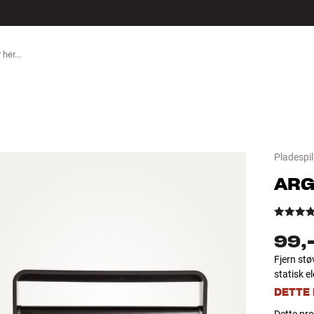
TILBEHØR
Pladespil
ARG
99,
Fjern stø
statisk e
DETTE