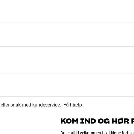
23
4.7
højde x dybde)
6
r eller snak med kundeservice.
Få hjælp
2
31 anmeldelser
0
KOM IND OG HØR
0
Du er altid velkommen til at kigge forbi o