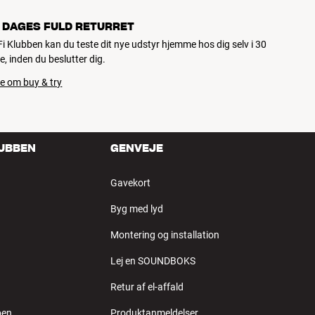
 DAGES FULD RETURRET
iFi Klubben kan du teste dit nye udstyr hjemme hos dig selv i 30
e, inden du beslutter dig.
e om buy & try
LUBBEN
GENVEJE
Gavekort
Byg med lyd
Montering og installation
Lej en SOUNDBOKS
Retur af el-affald
ben
Produktanmeldelser