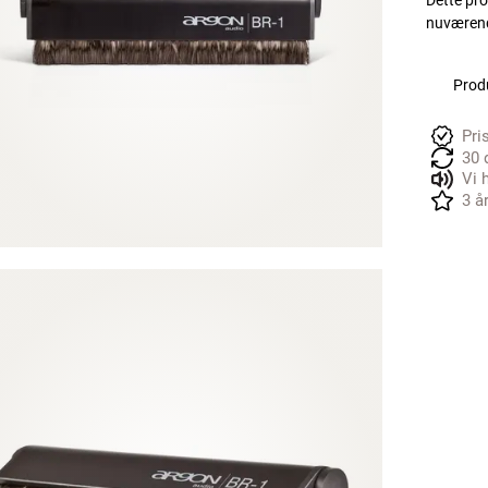
Dette pro
nuværende
Produ
Pri
30 
Vi 
3 å