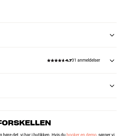
31 anmeldelser
4.7
 FORSKELLEN
g høre det, vi har i butikken. Hvis du
booker en demo
, sørger vi