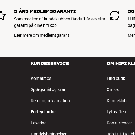
3 ÅRS MEDLEMSGARANTI
30
Som medlem af kundeklubben får du 1 års ekstra
I H
garanti på dine hifi køb
dag
Lær mere om medlemsgaranti
Mer
KUNDESERVICE
OM HIFI K
Kontakt os
Find butik
Spørgsmål og svar
Om os
Retur og reklamation
Kundeklub
Fortryd ordre
Lytteaften
Levering
Konkurrencer
Handelsbetingelser
Job i HiFi Klub