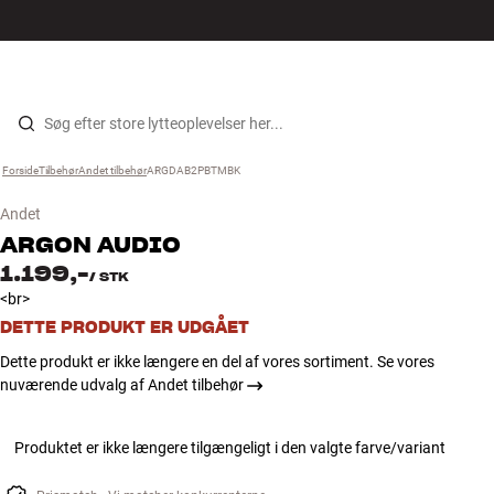
Hi-Fi
MENU
FIND BUTIK
LOG IND
KURV
Højtaler
Gå til indhold
Forside
Tilbehør
›
Andet tilbehør
›
ARGDAB2PBTMBK
›
Pladespiller
Andet
Høretelefoner
ARGON AUDIO
1.199,-
/
STK
Surround
<br>
DETTE PRODUKT ER UDGÅET
TV
Dette produkt er ikke længere en del af vores sortiment. Se vores
nuværende udvalg af Andet tilbehør
Systemer
Produktet er ikke længere tilgængeligt i den valgte farve/variant
Kabler