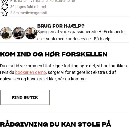
Prismatch - Vi matcher konkurrenterne
Tilbehør
30 dages fuld returret
3 års medlemsgaranti
INSPIRATION
BRUG FOR HJÆLP?
Spørg en af vores passionerede Hi-Fi eksperter
MÆRKER
eller snak med kundeservice.
Få hjælp
NYHEDER
KOM IND OG HØR FORSKELLEN
Du er altid velkommen til at kigge forbi og høre det, vi har i butikken.
TILBUD
Hvis du
booker en demo
, sørger vi for at gøre lidt ekstra ud af
oplevelsen og have grejet klar, når du kommer
Find Butik
Kundeservice
Log ind
FIND BUTIK
Kundeservice
Byg med Lyd
RÅDGIVNING DU KAN STOLE PÅ
Vores medarbejdere er ægte entusiaster, som kender produkterne