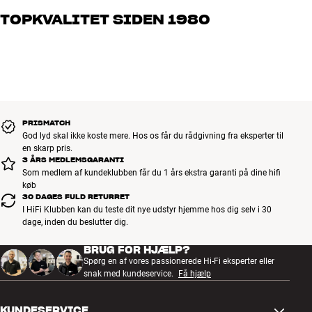
og brænder for den gode lyd til både musik og hjemmebio. Fortæl
TOPKVALITET SIDEN 1980
os, hvad du drømmer om – så finder vi den løsning, der passer
bedst til dig og dit budget
Alle HiFi Klubbens produkter til musik, hjemmebio og TV er
håndplukket kvalitet, der er bygget til at holde i årevis. Det er godt
for både din pengepung og miljøet.
BOOK EN EKSPERT
PRISMATCH
God lyd skal ikke koste mere. Hos os får du rådgivning fra eksperter til
en skarp pris.
3 ÅRS MEDLEMSGARANTI
Som medlem af kundeklubben får du 1 års ekstra garanti på dine hifi
køb
30 DAGES FULD RETURRET
I HiFi Klubben kan du teste dit nye udstyr hjemme hos dig selv i 30
dage, inden du beslutter dig.
BRUG FOR HJÆLP?
Spørg en af vores passionerede Hi-Fi eksperter eller
snak med kundeservice.
Få hjælp
KUNDESERVICE