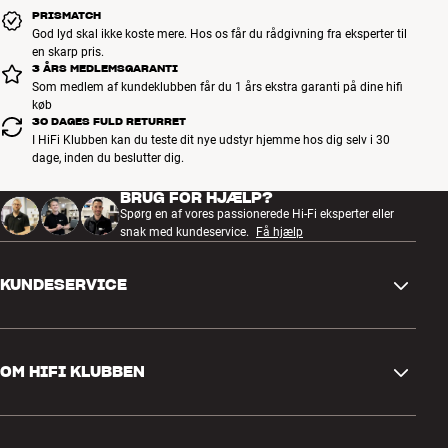
PRISMATCH
God lyd skal ikke koste mere. Hos os får du rådgivning fra eksperter til
en skarp pris.
3 ÅRS MEDLEMSGARANTI
Som medlem af kundeklubben får du 1 års ekstra garanti på dine hifi
køb
30 DAGES FULD RETURRET
I HiFi Klubben kan du teste dit nye udstyr hjemme hos dig selv i 30
dage, inden du beslutter dig.
BRUG FOR HJÆLP?
Spørg en af vores passionerede Hi-Fi eksperter eller
snak med kundeservice.
Få hjælp
KUNDESERVICE
Kontakt os
OM HIFI KLUBBEN
Spørgsmål og svar
Retur og reklamation
Find butik