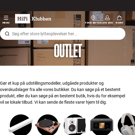
Gå til indhold
Hi-Fi
MENU
FIND BUTIK
LOG IND
KURV
Højtaler
OUTLET
Pladespiller
Høretelefoner
Surround
Gør et kup på udstillingsmodeller, udgåede produkter og
overskudslager fra alle vores butikker. Du kan søge på et bestemt
TV
produkt, eller du kan søge på en bestemt butik, hvis du for eksempel
vil se lokale tilbud. Vi kan sende de fleste varer hjem til dig.
Systemer
Kabler