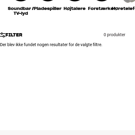
Tilbehør
Soundbar /
Pladespiller
Højtalere
Forstærker
Høretele
TV-lyd
INSPIRATION
FILTER
0 produkter
MÆRKER
Der blev ikke fundet nogen resultater for de valgte filtre.
NYHEDER
TILBUD
Find Butik
Kundeservice
Log ind
Kundeservice
Byg med Lyd