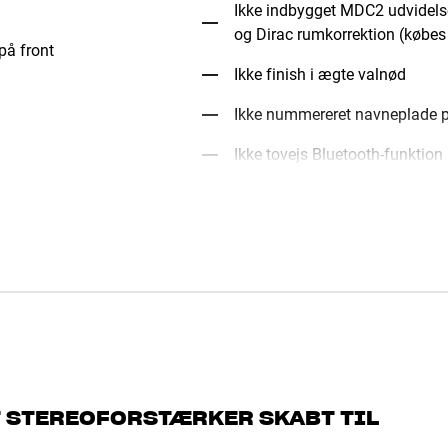
Ikke indbygget MDC2 udvidel
og Dirac rumkorrektion (købes
på front
Ikke finish i ægte valnød
Ikke nummereret navneplade 
Ikke tovejs Bluetooth-funktion 
T STEREOFORSTÆRKER SKABT TIL