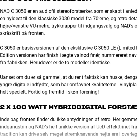
NAD C 3050 er en audiofil stereoforstærker, som er skabt i anle
en hyldest til den klassiske 3030-model fra 70’erne, og retro-detal
højre/venstre VU-metre, trykknapper til indgangsvalg og NAD’s 
skråskrift på fronten.
C 3050 er basisversionen af den eksklusive C 3050 LE (Limited Ed
Edition versionen har finish i ægte valnød finér, nummereret 
fra fabrikken. Herudover er de to modeller identiske.
Uanset om du er så gammel, at du rent faktisk kan huske, denga
yngre digitale indfødte, som har omfavnet kvaliteterne i vinylp
helt specielt. Fortid og fremtid i skøn forening!
2 X 100 WATT HYBRIDDIGITAL FORST
Inde bag fronten finder du ikke antydningen af retro. Her gemme
indgangstrin og NAD’s helt unikke version af UcD effekttrinet fr
tradition kan drive selv meget strømkrævende højtalere i overleg