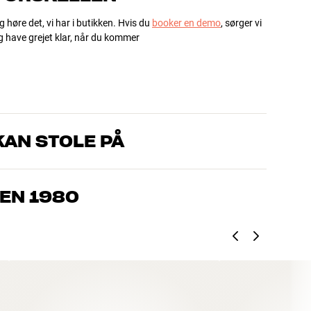
g høre det, vi har i butikken. Hvis du
booker en demo
, sørger vi
og have grejet klar, når du kommer
AN STOLE PÅ
, som kender produkterne og brænder for den gode lyd til både
drømmer om – så finder vi den løsning, der passer bedst til
EN 1980
jemmebio og TV er håndplukket kvalitet, der er bygget til at
pengepung og miljøet.