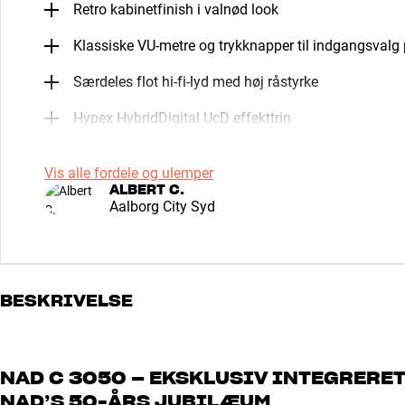
Retro kabinetfinish i valnød look
Klassiske VU-metre og trykknapper til indgangsvalg 
Særdeles flot hi-fi-lyd med høj råstyrke
Hypex HybridDigital UcD effekttrin
Vis alle fordele og ulemper
ALBERT C.
Aalborg City Syd
BESKRIVELSE
NAD C 3050 – EKSKLUSIV INTEGRERE
NAD’S 50-ÅRS JUBILÆUM