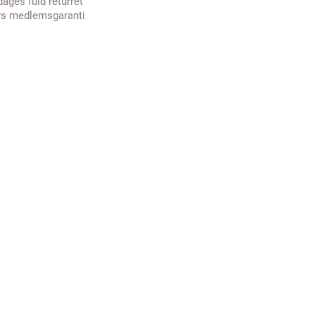
dages fuld returret
rs medlemsgaranti