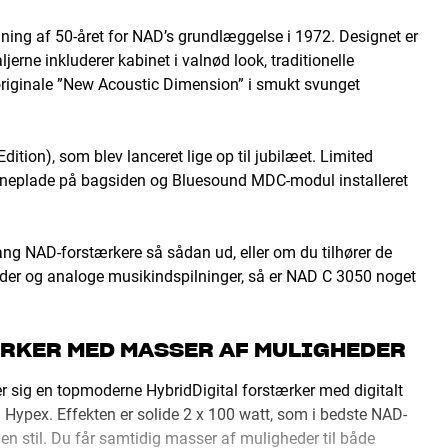
dning af 50-året for NAD’s grundlæggelse i 1972. Designet er
jerne inkluderer kabinet i valnød look, traditionelle
originale ”New Acoustic Dimension” i smukt svunget
ition), som blev lanceret lige op til jubilæet. Limited
navneplade på bagsiden og Bluesound MDC-modul installeret
ng NAD-forstærkere så sådan ud, eller om du tilhører de
lader og analoge musikindspilninger, så er NAD C 3050 noget
ÆRKER MED MASSER AF MULIGHEDER
r sig en topmoderne HybridDigital forstærker med digitalt
a Hypex. Effekten er solide 2 x 100 watt, som i bedste NAD-
en stil. Du får samtidig masser af muligheder til både