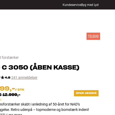
Kundeservice
Byg med Lyd
FIND BUTIK
LOG IND
KURV
INSPIRATION
MÆRKER
NYHEDER
TILBUD
t forstærker
D
C 3050
(
ÅBEN KASSE
)
4.8
241 anmeldelser
499,-
/
STK
SPAR 1500KR
S
12.999,-
,-
eoforstærker skabt i anledning af 50-året for NAD’s
gelse. Retro udenpå – topmoderne og bomstærk indeni!