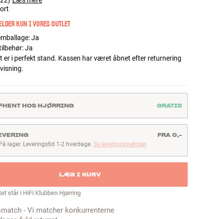
22)
Læs mere
ort
LDER KUN I VORES OUTLET
 emballage
:
Ja
tilbehør
:
Ja
 er i perfekt stand. Kassen har været åbnet efter returnering
mvisning.
FHENT HOS HJØRRING
GRATIS
EVERING
FRA 0,-
På lager. Leveringstid 1-2 hverdage.
Se leveringsmetoder
å lager. Leveringstid 1-2 hverdage
LÆG I KURV
et står i HiFi Klubben Hjørring
smatch - Vi matcher konkurrenterne