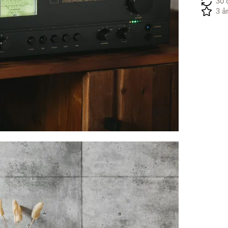
30 
3 å