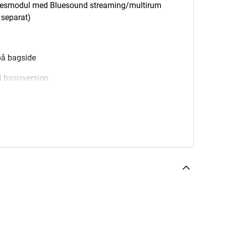
sesmodul med Bluesound streaming/multirum
 separat)
på bagside
i basisversion