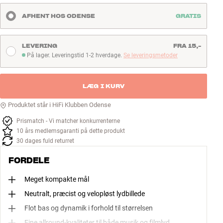
AFHENT HOS ODENSE
GRATIS
LEVERING
FRA 15,-
På lager. Leveringstid 1-2 hverdage.
Se leveringsmetoder
På lager. Leveringstid 1-2 hverdage
LÆG I KURV
Produktet står i HiFi Klubben Odense
Prismatch - Vi matcher konkurrenterne
10 års medlemsgaranti på dette produkt
30 dages fuld returret
FORDELE
Meget kompakte mål
Neutralt, præcist og velopløst lydbillede
Flot bas og dynamik i forhold til størrelsen
Fine allround-kvaliteter til både musik og filmlyd