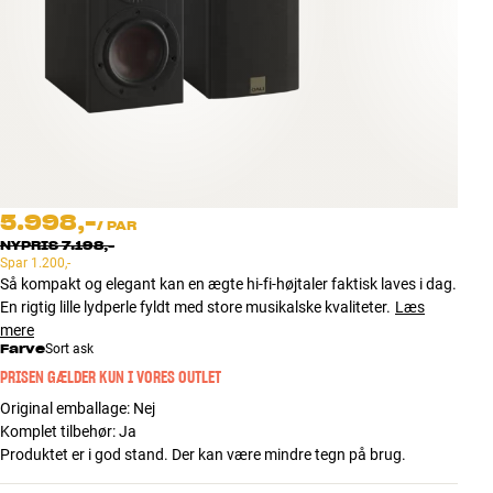
Tilbehør
INSPIRATION
MÆRKER
NYHEDER
5.998,-
/
PAR
TILBUD
NYPRIS
7.198,-
Spar
1.200,-
Så kompakt og elegant kan en ægte hi-fi-højtaler faktisk laves i dag.
Find Butik
En rigtig lille lydperle fyldt med store musikalske kvaliteter.
Læs
Kundeservice
mere
Log ind
Farve
Sort ask
Kundeservice
PRISEN GÆLDER KUN I VORES OUTLET
Byg med Lyd
Original emballage
:
Nej
Komplet tilbehør
:
Ja
Produktet er i god stand. Der kan være mindre tegn på brug.