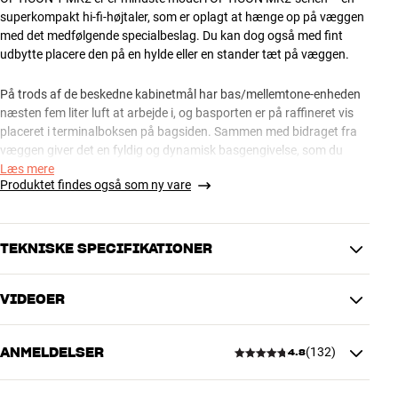
superkompakt hi-fi-højtaler, som er oplagt at hænge op på væggen
med det medfølgende specialbeslag. Du kan dog også med fint
udbytte placere den på en hylde eller en stander tæt på væggen.
På trods af de beskedne kabinetmål har bas/mellemtone-enheden
næsten fem liter luft at arbejde i, og basporten er på raffineret vis
placeret i terminalboksen på bagsiden. Sammen med bidraget fra
væggen giver det en fyldig og dynamisk basgengivelse, som du
aldrig ville have forventet fra en så lille højtaler.
Læs mere
Produktet findes også som ny vare
Med eksklusiv 29 mm softdome, DALIs unikke SMC-magnetsystem i
bas/mellemtone-enheden, low-loss-teknologi og seriøs kvalitet helt
ned i de mindste detaljer kan OPTICON 1 MK2 levere lyd i krystalklar
TEKNISKE SPECIFIKATIONER
hi-fi-kvalitet, uanset om der står musik eller filmlyd på menuen.
VIDEOER
DALI OPTICON 1 MK2 fås med finish i hvid mat (Satin White), sort
YDELSE
ask (Black Ash) eller mørk eg (Tobacco Oak).
Frekvensområde (-3dB)
62 - 25000 Hz
DALI OPTICON MK2 – EN HØJTALER KLASSIKER ER BLEVET
ANMELDELSER
(
132
)
Kabinet type
Basrefleks
ENDNU BEDRE
4.8
Bi-wire
Nej
OPTICON MK2 er en komplet højtalerserie, som for en
Følsomhed
85 dB