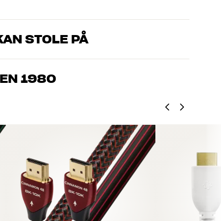
AN STOLE PÅ
, som kender produkterne og brænder for den gode lyd til både
drømmer om – så finder vi den løsning, der passer bedst til
EN 1980
jemmebio og TV er håndplukket kvalitet, der er bygget til at
pengepung og miljøet.