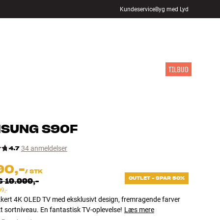
Kundeservice
Byg med Lyd
FIND BUTIK
LOG IND
KURV
INSPIRATION
MÆRKER
NYHEDER
TILBUD
MSUNG
S90F
4.7
34 anmeldelser
90,-
/
STK
OUTLET - SPAR 50%
S
19.999,-
9,-
kert 4K OLED TV med eksklusivt design, fremragende farver
t sortniveau. En fantastisk TV-oplevelse!
Læs mere