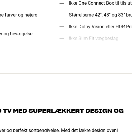
Ikke One Connect Box til tilslu
e farver og højere
Størrelserne 42", 48" og 83" b
Ikke Dolby Vision eller HDR P
er og bevægelser
Ikke Slim Fit vægbeslag
D TV MED SUPERLÆKKERT DESIGN OG
er og perfekt sortgengivelse. Med det lækre design oveni