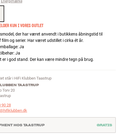
Energimærke
LDER KUN I VORES OUTLET
gsmodel, der har været anvendt i butikkens åbningstid til
 film og serier. Har været udstillet i cirka ét år.
 emballage
:
Ja
tilbehør
:
Ja
 er i god stand. Der kan være mindre tegn på brug.
et står i HiFi Klubben Taastrup
KLUBBEN TAASTRUP
p Torv 20
astrup
0 90 28
@hifiklubben.dk
FHENT HOS TAASTRUP
GRATIS