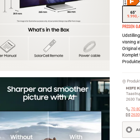
65"
9.990,-
PRISEN GÆ
Udstillin
visning af
Original
Komplet 
Produktet
Produkt
HIFI 
Taastru
2630
Ta
70 8
2630
A