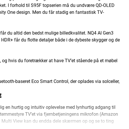
slukket. I forhold til S95F topserien må du undvære QD-OLED
nity One design. Men du får stadig en fantastisk TV-
 får du altid den bedst mulige billedkvalitet. NQ4 AI Gen3
HDR+ får du flotte detaljer både i de dybeste skygger og de
g hvis du foretrækker at have TV’et stående på et møbel
tooth-baseret Eco Smart Control, der oplades via solceller,
E
en hurtig og intuitiv oplevelse med lynhurtig adgang til
 stemmestyre TV’et via fjernbetjeningens mikrofon (Amazon
ed Multi View kan du endda dele skærmen op og se to ting