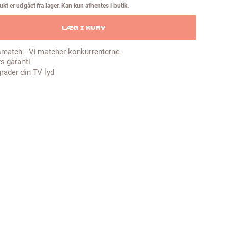
kt er udgået fra lager. Kan kun afhentes i butik.
LÆG I KURV
smatch - Vi matcher konkurrenterne
rs garanti
rader din TV lyd