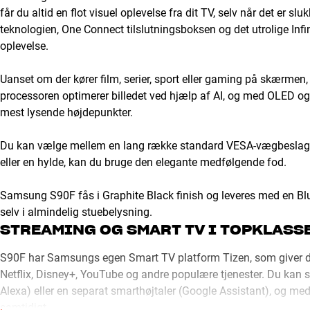
får du altid en flot visuel oplevelse fra dit TV, selv når det er 
teknologien, One Connect tilslutningsboksen og det utrolige Infi
oplevelse.
Uanset om der kører film, serier, sport eller gaming på skærmen,
processoren optimerer billedet ved hjælp af AI, og med OLED og 
mest lysende højdepunkter.
Du kan vælge mellem en lang række standard VESA-vægbeslag, o
eller en hylde, kan du bruge den elegante medfølgende fod.
Samsung S90F fås i Graphite Black finish og leveres med en Blue
selv i almindelig stuebelysning.
STREAMING OG SMART TV I TOPKLASS
S90F har Samsungs egen Smart TV platform Tizen, som giver dig 
Netflix, Disney+, YouTube og andre populære tjenester. Du kan
Alexa) eller en separat smarthøjtaler (Google Assistant), og m
samtidigt.