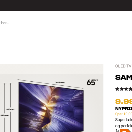
TILBEHØR
OLED TV
SA
9.9
NYPRI
Spar
10.00
Superlæk
og perfek