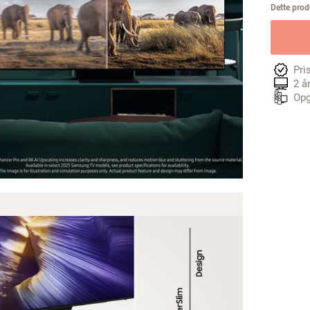
Dette produ
Pri
2 å
Opg