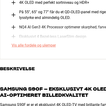
4K OLED med perfekt sortniveau og HDR+
På 55", 65" og 77" får du et QD-OLED-panel med riger
lysstyrke end almindelig OLED.
NQ4 AI Gen3 4K Processor optimerer skarphed, farv
Eksklusivt 4 Bezel-less LaserSlim design
Vis alle fordele og ulemper
BESKRIVELSE
SAMSUNG S90F – EKSKLUSIVT 4K OLE
AI-OPTIMERET BILLEDKVALITET
Samsung S90F er er et eksklusivt 4K OLED-TV med brillante farv