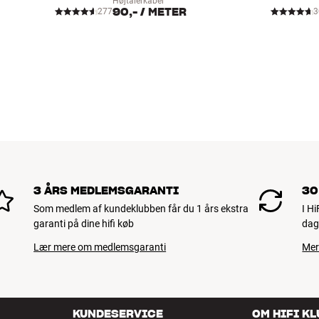
Højtalerkabel
90,-
/ METER
277
3
3 ÅRS MEDLEMSGARANTI
30
Som medlem af kundeklubben får du 1 års ekstra
I H
garanti på dine hifi køb
dag
Lær mere om medlemsgaranti
Mer
KUNDESERVICE
OM HIFI K