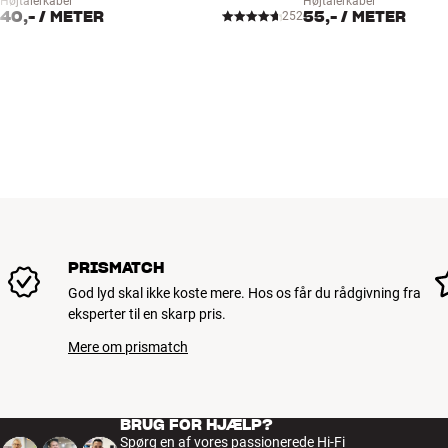
Højtalerkabel
Højtalerkabel
40,-
/ METER
55,-
/ METER
252
PRISMATCH
God lyd skal ikke koste mere. Hos os får du rådgivning fra
eksperter til en skarp pris.
Mere om prismatch
BRUG FOR HJÆLP?
Spørg en af vores passionerede Hi-Fi