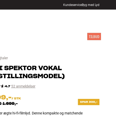
Kundeservice
Byg med Lyd
FIND BUTIK
LOG IND
KURV
INSPIRATION
MÆRKER
NYHEDER
TILBUD
taler
I
SPEKTOR VOKAL
STILLINGSMODEL
)
4.7
52 anmeldelser
99,-
/
STK
SPAR 300,-
S
1.699,-
ter ægte hi-fi-filmlyd. Denne kompakte og matchende