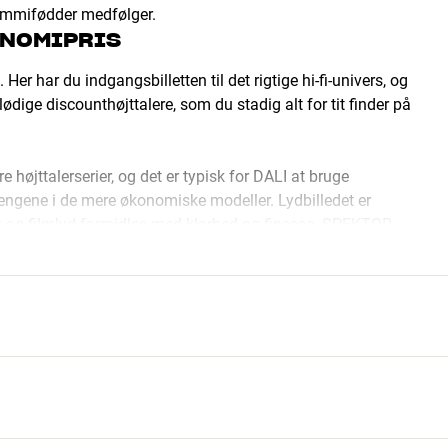
Gummifødder medfølger.
KONOMIPRIS
er har du indgangsbilletten til det rigtige hi-fi-univers, og
dige discounthøjttalere, som du stadig alt for tit finder på
 højttalerserier, og det er typisk for DALI at bruge
r pengene i de mere økonomiske modeller. Lydbilledet er
 og filmlyd formidles med klarhed og finesse. SPEKTOR-
ttede udstyr, så de er meget nemme at bruge sammen med anlæg i
eller to klasser op til hhv. ZENSOR- og OPTICON-serien, vil du
ig hi-fi-lyd, uden at det koster mere end allerhøjst
 LØSNINGER