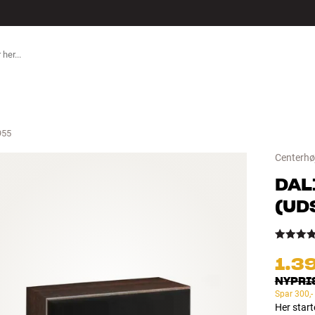
TILBEHØR
955
Centerhøj
DAL
(
UD
1.3
NYPRI
Spar
300,-
Her star