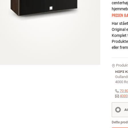
centerhøj
hjemmebi
PRISEN GÆ
Har stået
Original
Komplet 
Produktet
eller fre
Produkt
HIFI 
Gulland
4000
Ro
70 8
4000
A
Dette produ