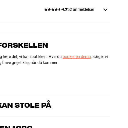
52 anmeldelser
4.7
 FORSKELLEN
g høre det, vi har i butikken. Hvis du
booker en demo
, sørger vi
og have grejet klar, når du kommer
AN STOLE PÅ
, som kender produkterne og brænder for den gode lyd til både
drømmer om – så finder vi den løsning, der passer bedst til