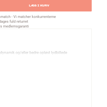
LÆG I KURV
smatch - Vi matcher konkurrenterne
dages fuld returret
rs medlemsgaranti
 dynamik og/eller bedre opløst lydbillede