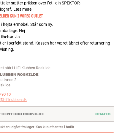
ttaler sætter prikken over i’et i din SPEKTOR-
ograf.
Læs mere
LDER KUN I VORES OUTLET
 i højtalermøbel. Står som ny.
 emballage
:
Nej
tilbehør
:
Ja
 er i perfekt stand. Kassen har været åbnet efter returnering
mvisning.
et står i HiFi Klubben Roskilde
KLUBBEN ROSKILDE
sstræde 2
skilde
0 90 10
@hifiklubben.dk
FHENT HOS ROSKILDE
GRATIS
kt er udgået fra lager. Kan kun afhentes i butik.