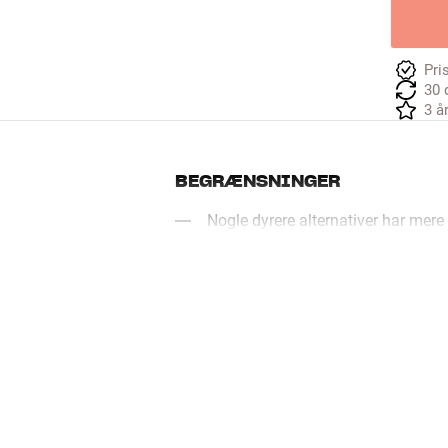
Pri
30 
3 å
BEGRÆNSNINGER
Nogle dyrere alternativer har mere