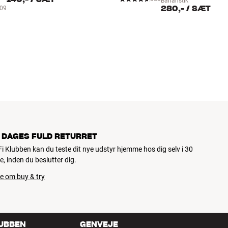
Bananstik
280,-
/ SÆT
09
 DAGES FULD RETURRET
iFi Klubben kan du teste dit nye udstyr hjemme hos dig selv i 30
e, inden du beslutter dig.
e om buy & try
LUBBEN
GENVEJE