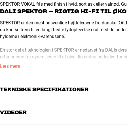
SPEKTOR VOKAL fås med finish i hvid, sort ask eller valnød. 
DALI SPEKTOR – RIGTIG HI-FI TIL Ø
SPEKTOR er den mest prisvenlige højttalerserie fra danske DALI. H
du kan se frem til en langt bedre lydoplevelse end med de underlø
hylderne i elektronik-varehusene.
En stor del af teknologien i SPEKTOR er nedarvet fra DALIs dyrere
erfaringerne fra dyrere serier til at give dig endnu bedre lyd fo
musikalsk, detaljeret og sammenhængende, og alle slags musik
Læs mere
højttalerne er heller ikke specielt kritiske over for det tilslu
økonomiklassen.
TEKNISKE SPECIFIKATIONER
Træerne vokser selvfølgelig ikke helt ind i himlen, og går du en 
både få flottere finish og bedre lyd. Men hvis dit mål er at få rigt
nødvendigt, er SPEKTOR et oplagt valg.
VIDEOER
YDELSE
ULTRALET DISKANT MED AVANCEREDE
Frekvensområde (-3dB)
66 - 26000 Hz