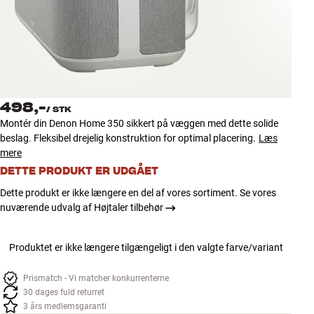
Tilbehør
INSPIRATION
MÆRKER
498,-
/
STK
NYHEDER
Montér din Denon Home 350 sikkert på væggen med dette solide
beslag. Fleksibel drejelig konstruktion for optimal placering.
Læs
TILBUD
mere
DETTE PRODUKT ER UDGÅET
Find Butik
Dette produkt er ikke længere en del af vores sortiment. Se vores
Kundeservice
nuværende udvalg af Højtaler tilbehør
Log ind
Kundeservice
Produktet er ikke længere tilgængeligt i den valgte farve/variant
Byg med Lyd
Prismatch - Vi matcher konkurrenterne
30 dages fuld returret
3 års medlemsgaranti