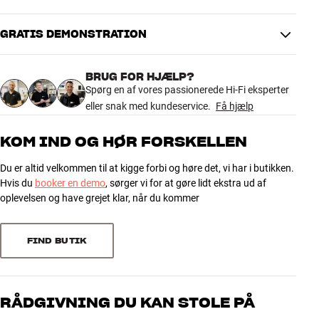
Vandret drejbar
26 °
GRATIS DEMONSTRATION
5.0
DIMENSIONER OG DESIGN
Farve
Hvid
BRUG FOR HJÆLP?
1 anmeldelse
Vægt (kg)
1
Spørg en af vores passionerede Hi-Fi eksperter
Vægt emballage (kg)
1
eller snak med kundeservice.
Få hjælp
14 x 11 x 21 cm (bredde x højde x
Mål (emballage)
5
1
dybde)
KOM IND OG HØR FORSKELLEN
4
0
Du er altid velkommen til at kigge forbi og høre det, vi har i butikken.
GENERELLE EGENSKABER
3
0
Hvis du
booker en demo
, sørger vi for at gøre lidt ekstra ud af
Vægbeslag til Denon Home 350 trådløs højtaler
2
0
oplevelsen og have grejet klar, når du kommer
Kan drejes ±13 grader i vandret plan
1
0
Mål: 9,5 x 12,8 x 19,0 cm (BxHxD)
Vægt: 0,8 kg
FIND BUTIK
Materiale: Stål
Sorter efter
Farve: Sort eller hvid
Skruer til væg købes separat
RÅDGIVNING DU KAN STOLE PÅ