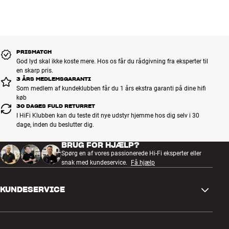
PRISMATCH
God lyd skal ikke koste mere. Hos os får du rådgivning fra eksperter til
en skarp pris.
3 ÅRS MEDLEMSGARANTI
Som medlem af kundeklubben får du 1 års ekstra garanti på dine hifi
køb
30 DAGES FULD RETURRET
I HiFi Klubben kan du teste dit nye udstyr hjemme hos dig selv i 30
dage, inden du beslutter dig.
BRUG FOR HJÆLP?
Spørg en af vores passionerede Hi-Fi eksperter eller
snak med kundeservice.
Få hjælp
KUNDESERVICE
Kontakt os