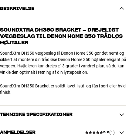
BESKRIVELSE
SOUNDXTRA DH350 BRACKET – DREJELIGT
VÆGBESLAG TIL DENON HOME 350 TRÅDLØS
HØJTALER
SoundXtra DH350 vægbeslag til Denon Home 350 gør det nemt og
sikkert at montere din trådløse Denon Home 350 højtaler elegant på
væggen. Højtaleren kan drejes ±13 grader i vandret plan, så du kan
vinkle den optimalt i retning af din lytteposition.
SoundXtra DH350 Bracket er solidt lavet i stål og fås i sort eller hvid
finish.
TEKNISKE SPECIFIKATIONER
ANMELDELSER
(
1
)
5.0
YDELSE