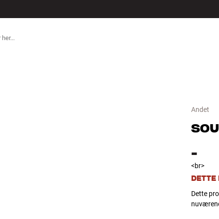
TILBEHØR
Andet
SOU
-
<br>
DETTE
Dette pro
nuværend