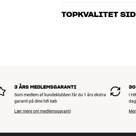
Vores medarbejdere er ægte entusiaster
musik og hjemmebio. Fortæl os, hvad du 
TOPKVALITET SID
dig og dit budget
Alle HiFi Klubbens produkter til musik, h
holde i årevis. Det er godt for både din 
BOOK EN EKSPERT
3 ÅRS MEDLEMSGARANTI
30
Som medlem af kundeklubben får du 1 års ekstra
I H
garanti på dine hifi køb
dag
Lær mere om medlemsgaranti
Mer