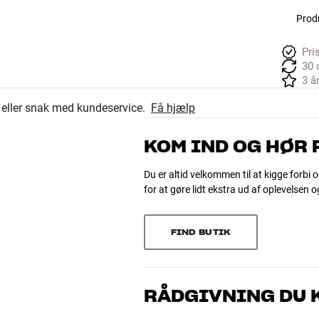
Produ
Pri
30 
3 å
r eller snak med kundeservice.
Få hjælp
KOM IND OG HØR
Du er altid velkommen til at kigge forbi o
for at gøre lidt ekstra ud af oplevelsen 
FIND BUTIK
RÅDGIVNING DU K