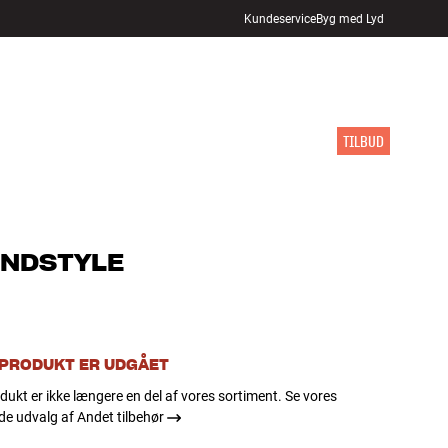
Kundeservice
Byg med Lyd
FIND BUTIK
LOG IND
KURV
INSPIRATION
MÆRKER
NYHEDER
TILBUD
NDSTYLE
 PRODUKT ER UDGÅET
dukt er ikke længere en del af vores sortiment. Se vores
e udvalg af Andet tilbehør