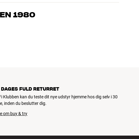
, som kender produkterne og brænder for den gode lyd til både
drømmer om – så finder vi den løsning, der passer bedst til
EN 1980
jemmebio og TV er håndplukket kvalitet, der er bygget til at
pengepung og miljøet.
 DAGES FULD RETURRET
iFi Klubben kan du teste dit nye udstyr hjemme hos dig selv i 30
e, inden du beslutter dig.
e om buy & try