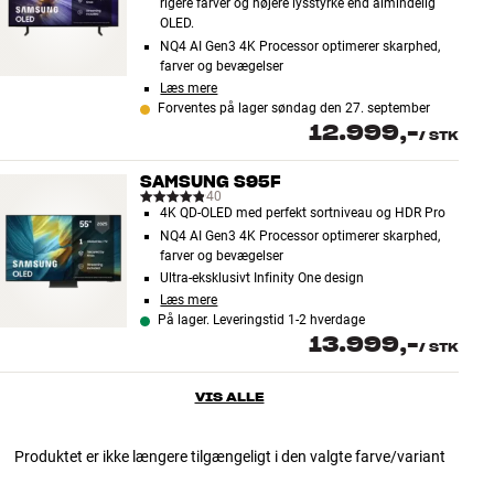
rigere farver og højere lysstyrke end almindelig
OLED.
NQ4 AI Gen3 4K Processor optimerer skarphed,
farver og bevægelser
Læs mere
Forventes på lager søndag den 27. september
12.999,-
/
STK
SAMSUNG S95F
40
4K QD-OLED med perfekt sortniveau og HDR Pro
NQ4 AI Gen3 4K Processor optimerer skarphed,
farver og bevægelser
Ultra-eksklusivt Infinity One design
Læs mere
På lager. Leveringstid 1-2 hverdage
13.999,-
/
STK
VIS ALLE
Produktet er ikke længere tilgængeligt i den valgte farve/variant