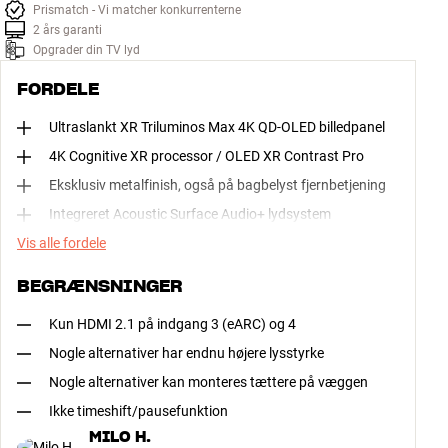
Prismatch - Vi matcher konkurrenterne
2 års garanti
Opgrader din TV lyd
FORDELE
Ultraslankt XR Triluminos Max 4K QD-OLED billedpanel
4K Cognitive XR processor / OLED XR Contrast Pro
Eksklusiv metalfinish, også på bagbelyst fjernbetjening
Integreret Acoustic Surface Audio+ lydsystem
Vis alle fordele
BEGRÆNSNINGER
Kun HDMI 2.1 på indgang 3 (eARC) og 4
Nogle alternativer har endnu højere lysstyrke
Nogle alternativer kan monteres tættere på væggen
Ikke timeshift/pausefunktion
MILO H.