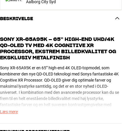
Aalborg City Syd
BESKRIVELSE
SONY XR-65A95K – 65” HIGH-END UHD/4K
QD-OLED TV MED 4K COGNITIVE XR
PROCESSOR, EKSTREM BILLEDKVALITET OG
EKSKLUSIV METALFINISH
Sony XR-65A95K er en 65” high-end 4K OLED-topmodel, som
kombinerer den nye QD-OLED teknologi med Sonys fantastiske 4K
Cognitive XR Processor. QD-OLED giver dig optimale farver og
maksimal lysstyrke samtidig, og det er en stor nyhed i OLED-
universet. I kombination med den avancerede processor kan du se
frem til en helt enestående billedkvalitet med høj lysstyrke,
fantastiske farver og en helt suveræn kontrastgengivelse med
perfekt sortniveau.
Læs mere
Designet er i verdensklasse med fornem metalfinish både på
skærm, bordstander og fjernbetjening. Bordstanderen kan