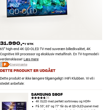
Tilbehør
INSPIRATION
MÆRKER
NYHEDER
31.990,-
/
STK
65” high-end 4K QD-OLED TV med suveræn billedkvalitet, 4K
TILBUD
Cognitive XR processor og eksklusiv metalfinsh. En TV-topmodel i
verdensklasse!
Læs mere
Energimærke
Find Butik
DETTE PRODUKT ER UDGÅET
Kundeservice
Log ind
Dette produkt er ikke længere tilgængeligt i HiFi Klubben. Vi vil i
Kundeservice
stedet anbefale:
Byg med Lyd
SAMSUNG S90F
36
4K OLED med perfekt sortniveau og HDR+
På 55", 65" og 77" får du et QD-OLED-panel med