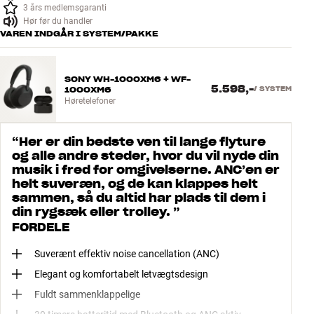
3 års medlemsgaranti
Hør før du handler
VAREN INDGÅR I SYSTEM/PAKKE
SONY WH-1000XM6 + WF-
5.598,-
1000XM6
/
SYSTEM
Høretelefoner
“
Her er din bedste ven til lange flyture
og alle andre steder, hvor du vil nyde din
musik i fred for omgivelserne. ANC’en er
helt suveræn, og de kan klappes helt
sammen, så du altid har plads til dem i
din rygsæk eller trolley.
”
FORDELE
Suverænt effektiv noise cancellation (ANC)
Elegant og komfortabelt letvægtsdesign
Fuldt sammenklappelige