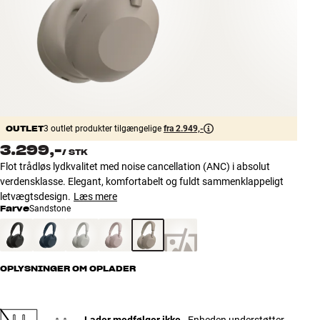
Tilbehør
INSPIRATION
MÆRKER
NYHEDER
OUTLET
3 outlet produkter tilgængelige
fra 2.949,-
3.299,-
/
STK
TILBUD
Flot trådløs lydkvalitet med noise cancellation (ANC) i absolut
verdensklasse. Elegant, komfortabelt og fuldt sammenklappeligt
Find Butik
letvægtsdesign.
Læs mere
Kundeservice
Farve
Sandstone
Log ind
Kundeservice
Byg med Lyd
OPLYSNINGER OM OPLADER
Lader medfølger ikke
- Enheden understøtter