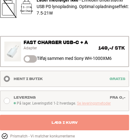
USB PD lynopladning. Optimal opladningseffekt:
7.5 - 21W,
Fast Charge
7.5-21W
FAST CHARGER USB-C + A
149,-
/
STK
Adapter
Tilføj sammen med Sony WH-1000XM6
HENT I BUTIK
GRATIS
LEVERING
FRA 0,-
På lager. Leveringstid 1-2 hverdage.
Se leveringsmetoder
På lager. Leveringstid 1-2 hverdage
LÆG I KURV
Prismatch - Vi matcher konkurrenterne