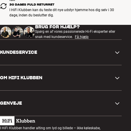
30 DAGES FULD RETURRET
I HiFi Klubben kan du teste dit nye udstyr hjemme hos dig selv i 30
dage, inden du beslutter dig.
BRUG FOR HJÆLP?
Spørg en af vores passionerede Hi-Fi eksperter eller
snak med kundeservice.
Få hjælp
KUNDESERVICE
Kontakt os
OM HIFI KLUBBEN
Spørgsmål og svar
Retur og reklamation
Find butik
Fortryd ordre
GENVEJE
Om os
Levering
Kundeklub
Gavekort
Handelsbetingelser
Lytteaften
I HiFi Klubben handler alting om lyd og billede – ikke køleskabe,