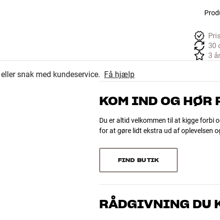
Produ
Pri
30 
3 å
r eller snak med kundeservice.
Få hjælp
KOM IND OG HØR
Du er altid velkommen til at kigge forbi o
for at gøre lidt ekstra ud af oplevelsen 
FIND BUTIK
RÅDGIVNING DU K