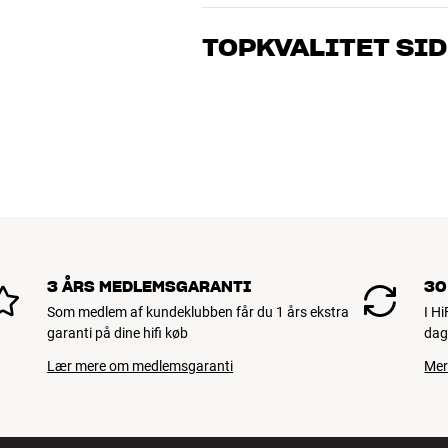
Vores medarbejdere er ægte entusiaster
musik og hjemmebio. Fortæl os, hvad du 
TOPKVALITET SID
dig og dit budget
Alle HiFi Klubbens produkter til musik, h
holde i årevis. Det er godt for både din 
BOOK EN EKSPERT
3 ÅRS MEDLEMSGARANTI
30
Som medlem af kundeklubben får du 1 års ekstra
I H
garanti på dine hifi køb
dag
Lær mere om medlemsgaranti
Mer