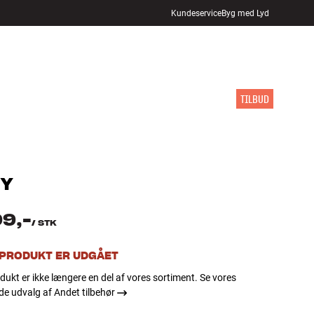
Kundeservice
Byg med Lyd
FIND BUTIK
LOG IND
KURV
INSPIRATION
MÆRKER
NYHEDER
TILBUD
Y
99,-
/
STK
 PRODUKT ER UDGÅET
dukt er ikke længere en del af vores sortiment. Se vores
e udvalg af Andet tilbehør