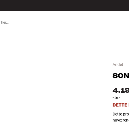
TILBEHØR
Andet
SON
4.1
<br>
DETTE
Dette pro
nuværend