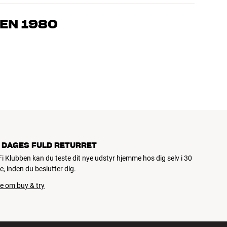
, som kender produkterne og brænder for den gode lyd til både
drømmer om – så finder vi den løsning, der passer bedst til
EN 1980
jemmebio og TV er håndplukket kvalitet, der er bygget til at
pengepung og miljøet.
 DAGES FULD RETURRET
iFi Klubben kan du teste dit nye udstyr hjemme hos dig selv i 30
e, inden du beslutter dig.
e om buy & try