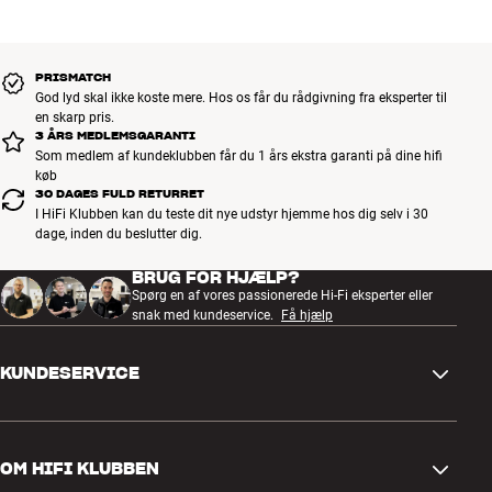
PRISMATCH
God lyd skal ikke koste mere. Hos os får du rådgivning fra eksperter til
en skarp pris.
3 ÅRS MEDLEMSGARANTI
Som medlem af kundeklubben får du 1 års ekstra garanti på dine hifi
køb
30 DAGES FULD RETURRET
I HiFi Klubben kan du teste dit nye udstyr hjemme hos dig selv i 30
dage, inden du beslutter dig.
BRUG FOR HJÆLP?
Spørg en af vores passionerede Hi-Fi eksperter eller
snak med kundeservice.
Få hjælp
KUNDESERVICE
Kontakt os
OM HIFI KLUBBEN
Spørgsmål og svar