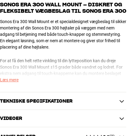
SONOS ERA 300 WALL MOUNT – DISKRET OG
FLEKSIBELT VÆGBESLAG TIL SONOS ERA 300
Sonos Era 300 Wall Mount er et specialdesignet vægbeslag til sikker
montering af din Sonos Era 300 højtaler på væggen med nem
adgang til betjening med både touch-knapper og stemmestyring.
En elegant løsning, som er nem at montere og giver stor frihed til
placering af dine højtalere.
For at få den helt rette vinkling til din lytteposition kan du dreje
Sonos Era 300 Wall Mount ±15 grader både vandret og lodret. For
ekstra nem adgang til touch-knapperne kan du montere beslaget
på hovedet, så højtaleren vender nedad, for eksempel ved høj
Læs mere
montering oppe under loftet. Vær dog opmærksom på, at dette vil
påvirke Atmos-effekten.
TEKNISKE SPECIFIKATIONER
Sonos Era 300 Wall Mount fås i flere farver, som matcher din Sonos
højtaler.
VIDEOER
Mere fra Sonos
YDELSE
Forlængerkabel inkluderet
Nej