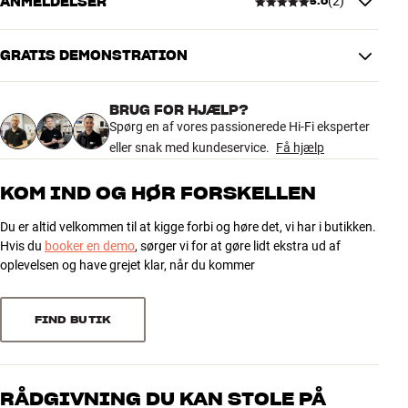
ANMELDELSER
(
2
)
Vandret drejbar
15 °
5.0
Lodret drejbar
15 °
GRATIS DEMONSTRATION
5.0
DIMENSIONER OG DESIGN
Farve
Sort
BRUG FOR HJÆLP?
Vægt (kg)
0,74
2 anmeldelser
Spørg en af vores passionerede Hi-Fi eksperter
Vægt emballage (kg)
1,18
eller snak med kundeservice.
Få hjælp
22 x 13 x 17 cm (bredde x højde x
Mål (emballage)
dybde)
5
2
KOM IND OG HØR FORSKELLEN
4
0
GENERELLE EGENSKABER
Du er altid velkommen til at kigge forbi og høre det, vi har i butikken.
3
0
Hvis du
booker en demo
, sørger vi for at gøre lidt ekstra ud af
Vægbeslag til Sonos Era 300
2
0
oplevelsen og have grejet klar, når du kommer
Kan monteres på hovedet for nemmere adgang til betjening
1
Kan drejes ±15 grader vandret og lodret
0
6,3 cm til væg (giver plads til Sonos USB-C adapter)
FIND BUTIK
Skruer til montering medfølger
Sorter efter
RÅDGIVNING DU KAN STOLE PÅ