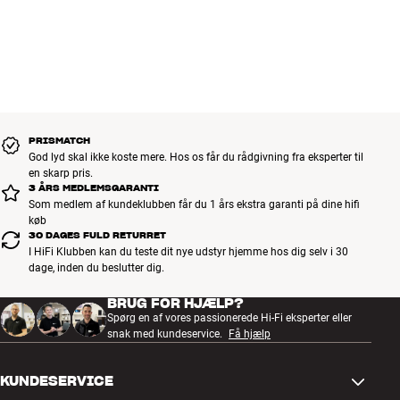
PRISMATCH
God lyd skal ikke koste mere. Hos os får du rådgivning fra eksperter til
en skarp pris.
3 ÅRS MEDLEMSGARANTI
Som medlem af kundeklubben får du 1 års ekstra garanti på dine hifi
køb
30 DAGES FULD RETURRET
I HiFi Klubben kan du teste dit nye udstyr hjemme hos dig selv i 30
dage, inden du beslutter dig.
BRUG FOR HJÆLP?
Spørg en af vores passionerede Hi-Fi eksperter eller
snak med kundeservice.
Få hjælp
KUNDESERVICE