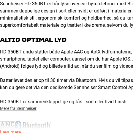
Sennheiser HD 350BT er trådløse over-ear høretelefoner med Blu
sammenklappelige design i sort eller hvidt er udført i materialer
minimalistisk stil, ergonomisk komfort og holdbarhed, så du kan 
superkomfortabelt materiale og trætter ikke ørerne, selvom du lyt
ALTID OPTIMAL LYD
HD 350BT understøtter både Apple AAC og AptX lydformaterne, så
smartphone, tablet eller computer, uanset om du har Apple iOS,
(Android) følges lyd og billede altid ad, når du ser film og video
Batterilevetiden er op til 30 timer via Bluetooth. Hvis du vil ti
kan du gøre det via den dedikerede Sennheiser Smart Control A
HD 350BT er sammenklappelige og fås i sort eller hvid finish.
Mere fra Sennheiser
Læs mere