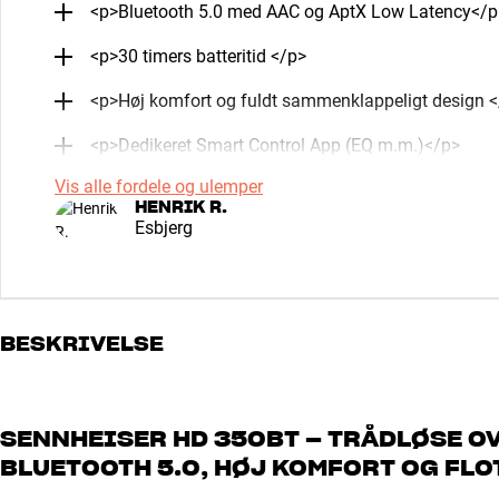
<p>Bluetooth 5.0 med AAC og AptX Low Latency</p
<p>30 timers batteritid </p>
<p>Høj komfort og fuldt sammenklappeligt design 
<p>Dedikeret Smart Control App (EQ m.m.)</p>
Vis alle fordele og ulemper
HENRIK R.
Esbjerg
BESKRIVELSE
SENNHEISER HD 350BT – TRÅDLØSE O
BLUETOOTH 5.0, HØJ KOMFORT OG FLO