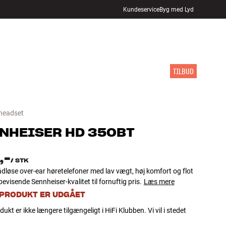
Kundeservice
Byg med Lyd
FIND BUTIK
LOG IND
KURV
INSPIRATION
MÆRKER
NYHEDER
TILBUD
 headset
NHEISER
HD 350BT
,-
/
STK
dløse over-ear høretelefoner med lav vægt, høj komfort og flot
bevisende Sennheiser-kvalitet til fornuftig pris.
Læs mere
 PRODUKT ER UDGÅET
dukt er ikke længere tilgængeligt i HiFi Klubben. Vi vil i stedet