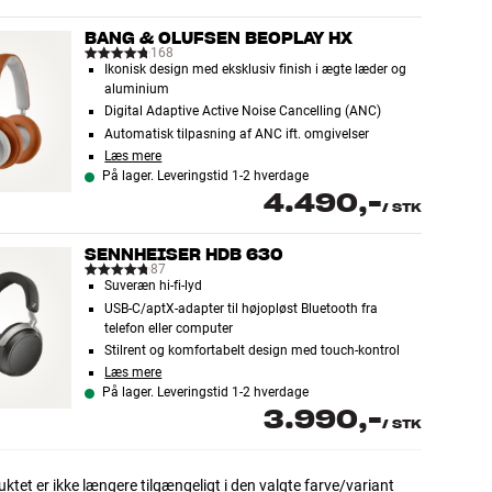
BANG & OLUFSEN BEOPLAY HX
168
Ikonisk design med eksklusiv finish i ægte læder og
aluminium
Digital Adaptive Active Noise Cancelling (ANC)
Automatisk tilpasning af ANC ift. omgivelser
Læs mere
På lager. Leveringstid 1-2 hverdage
4.490,-
/
STK
SENNHEISER HDB 630
87
Suveræn hi-fi-lyd
USB-C/aptX-adapter til højopløst Bluetooth fra
telefon eller computer
Stilrent og komfortabelt design med touch-kontrol
Læs mere
På lager. Leveringstid 1-2 hverdage
3.990,-
/
STK
ktet er ikke længere tilgængeligt i den valgte farve/variant