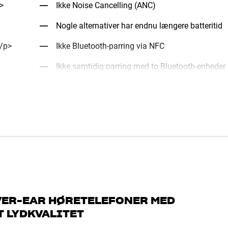
>
Ikke Noise Cancelling (ANC)
Nogle alternativer har endnu længere batteritid
</p>
Ikke Bluetooth-parring via NFC
Ikke samtidig parring med to Bluetooth-enheder
VER-EAR HØRETELEFONER MED
T LYDKVALITET