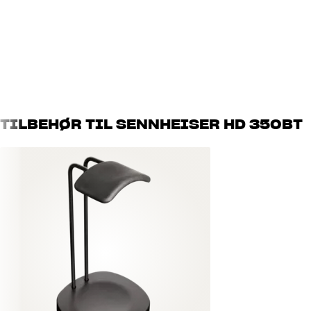
TILSLUTNINGER
Trådløs overførsel
Bluetooth-indgang
PRODUKTDATA
Teknologier
ANC, aptX
TILBEHØR TIL SENNHEISER HD 350BT
DIMENSIONER OG DESIGN
Sammenklappelig
Ja
Farve
Sort
Model / Variant
Sort
Vægt (kg)
0,4
Vægt emballage (kg)
0,47
Mål (emballage)
10 x 23 x 20 cm (bredde x høj
BATTERI
Trådløs opladning
Nej
Maks batteritid på én opladning
30