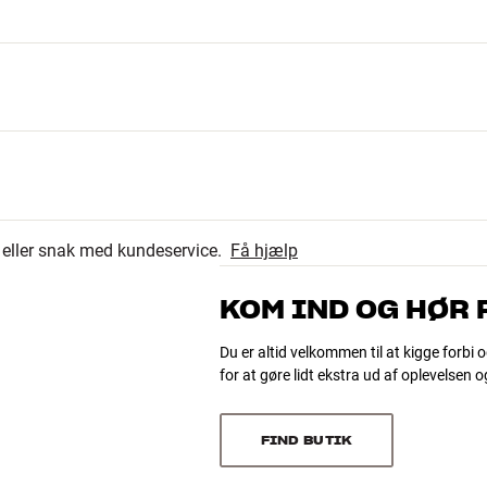
r eller snak med kundeservice.
Få hjælp
KOM IND OG HØR
cy )
Du er altid velkommen til at kigge forbi o
for at gøre lidt ekstra ud af oplevelsen 
FIND BUTIK
l app