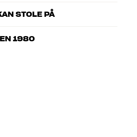
AN STOLE PÅ
, som kender produkterne og brænder for den gode lyd til både
drømmer om – så finder vi den løsning, der passer bedst til
EN 1980
jemmebio og TV er håndplukket kvalitet, der er bygget til at
pengepung og miljøet.