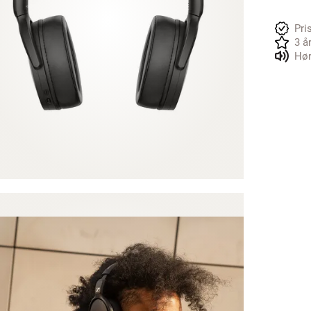
Pri
3 å
Hør