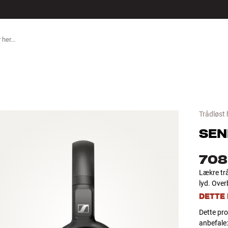
TILBEHØR
Trådløst
SEN
708
Lækre trå
lyd. Over
DETTE
Dette pro
anbefale: