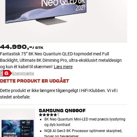
Tilbehør
INSPIRATION
MÆRKER
44.990,-
/
STK
NYHEDER
Fantastisk 75” 8K Neo Quantum QLED-topmodel med Full
Backlight, Ultimate 8K Dimming Pro, ultra-eksklusivt metaldesign
TILBUD
og kun ét kabel til skærmen!
Læs mere
Energimærke
DETTE PRODUKT ER UDGÅET
Find Butik
Kundeservice
Dette produkt er ikke længere tilgængeligt i HiFi Klubben. Vi vil i
Log ind
stedet anbefale:
Kundeservice
Byg med Lyd
SAMSUNG QN990F
5
8K Neo Quantum Mini-LED med præcis lysstyring
og dyb kontrast
NQ8 AI Gen3 8K Processor optimerer skarphed,
farver og bevægelser