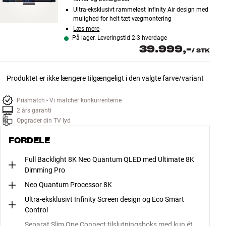
Ultra-eksklusivt rammeløst Infinity Air design med
mulighed for helt tæt vægmontering
Læs mere
På lager. Leveringstid 2-3 hverdage
39.999,-
/
STK
Produktet er ikke længere tilgængeligt i den valgte farve/variant
Prismatch - Vi matcher konkurrenterne
2 års garanti
Opgrader din TV lyd
FORDELE
Full Backlight 8K Neo Quantum QLED med Ultimate 8K
Dimming Pro
Neo Quantum Processor 8K
Ultra-eksklusivt Infinity Screen design og Eco Smart
Control
Separat Slim One Connect tilslutningsboks med kun ét