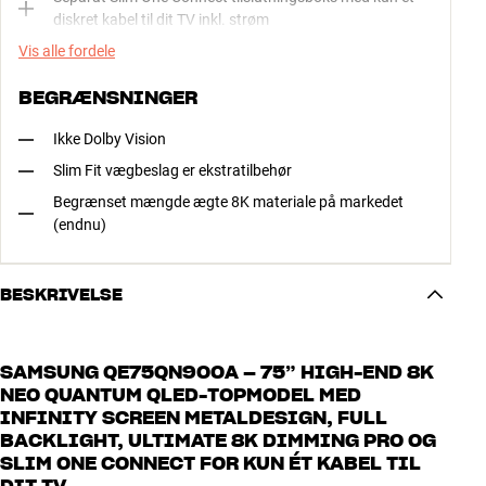
diskret kabel til dit TV inkl. strøm
Vis alle fordele
BEGRÆNSNINGER
Ikke Dolby Vision
Slim Fit vægbeslag er ekstratilbehør
Begrænset mængde ægte 8K materiale på markedet
(endnu)
BESKRIVELSE
SAMSUNG QE75QN900A – 75” HIGH-END 8K
NEO QUANTUM QLED-TOPMODEL MED
INFINITY SCREEN METALDESIGN, FULL
BACKLIGHT, ULTIMATE 8K DIMMING PRO OG
SLIM ONE CONNECT FOR KUN ÉT KABEL TIL
DIT TV