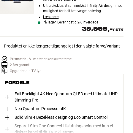
Ultra-eksklusivt rammeløst Infinity Air design med
mulighed for helt tæt vægmontering
Læs mere
På lager. Leveringstid 2-3 hverdage
39.999,-
/
STK
Produktet er ikke længere tilgængeligt i den valgte farve/variant
Prismatch - Vi matcher konkurrenterne
2 års garanti
Opgrader din TV lyd
FORDELE
Full Backlight 4K Neo Quantum QLED med Ultimate UHD
Dimming Pro
Neo Quantum Processor 4K
Solid Slim 4 Bezel-less design og Eco Smart Control
Separat Slim One Connect tilslutningsboks med kun ét
diskret kabel til dit TV inkl. strøm