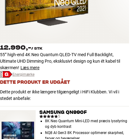
Tilbehør
INSPIRATION
MÆRKER
12.990,-
/
STK
NYHEDER
55” high-end 4K Neo Quantum QLED-TV med Full Backlight,
Ultimate UHD Dimming Pro, eksklusivt design og kun ét kabel til
TILBUD
skærmen!
Læs mere
Energimærke
DETTE PRODUKT ER UDGÅET
Find Butik
Kundeservice
Dette produkt er ikke længere tilgængeligt i HiFi Klubben. Vi vil i
Log ind
stedet anbefale:
Kundeservice
Byg med Lyd
SAMSUNG QN990F
5
8K Neo Quantum Mini-LED med præcis lysstyring
og dyb kontrast
NQ8 AI Gen3 8K Processor optimerer skarphed,
farver og bevægelser