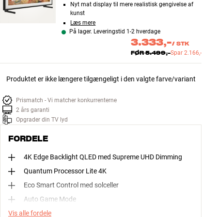
Nyt mat display til mere realistisk gengivelse af
kunst
Læs mere
På lager. Leveringstid 1-2 hverdage
3.333,-
/
STK
FØR
5.499,-
Spar
2.166,-
Produktet er ikke længere tilgængeligt i den valgte farve/variant
Prismatch - Vi matcher konkurrenterne
2 års garanti
Opgrader din TV lyd
FORDELE
4K Edge Backlight QLED med Supreme UHD Dimming
Quantum Processor Lite 4K
Eco Smart Control med solceller
Auto Game Mode
Vis alle fordele