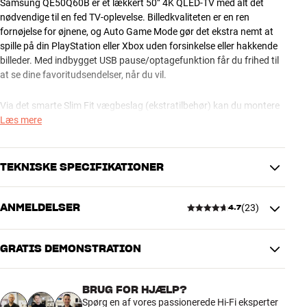
Samsung QE50Q60B er et lækkert 50” 4K QLED-TV med alt det
nødvendige til en fed TV-oplevelse. Billedkvaliteten er en ren
fornøjelse for øjnene, og Auto Game Mode gør det ekstra nemt at
spille på din PlayStation eller Xbox uden forsinkelse eller hakkende
billeder. Med indbygget USB pause/optagefunktion får du frihed til
at se dine favoritudsendelser, når du vil.
Via det smarte Slim Fit vægbeslag (ekstratilbehør) kan du montere
TV’et helt fladt ind til væggen ligesom et maleri. En designdetalje,
Læs mere
som er med til at gøre dette lækre TV til prikken over i’et i din
boligindretning. Via eARC kan du overføre ukomprimeret
surroundlyd igennem det tilsluttede HDMI-kabel, for eksempel til en
TEKNISKE SPECIFIKATIONER
fed hjemmebiograf eller en matchende soundbar.
ANMELDELSER
(
23
)
Du kan også stemmestyre TV’et via fjernbetjeningens mikrofon eller
4.7
BILLEDE
en separat smarthøjtaler (Google Assistant / Amazon Alexa).
Opløsning
4K Ultra HD
Understøttelse af stemmestyring på dit lokale sprog afhænger af,
HDR-formater
HDR10, HDR10+, HLG, HGiG
GRATIS DEMONSTRATION
hvad den enkelte tjeneste tilbyder.
4.7
Skærmopdatering
50 Hz
Billedprocessor
Quantum Processor Lite 4K
Samsung QE50Q60B fås i Black finish. Bluetooth-baseret Eco
BRUG FOR HJÆLP?
Game mode
Ja
Smart Control med solceller medfølger. Solcellerne virker selv i
23 anmeldelser
Spørg en af vores passionerede Hi-Fi eksperter