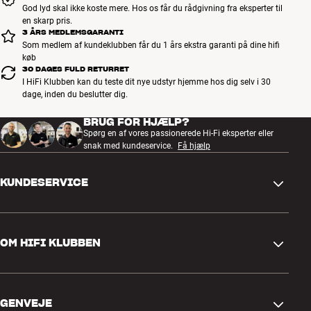
God lyd skal ikke koste mere. Hos os får du rådgivning fra eksperter til
WHAT'S IN THE BOX?
en skarp pris.
3 ÅRS MEDLEMSGARANTI
Vægbeslag inkluderet
Nej
Som medlem af kundeklubben får du 1 års ekstra garanti på dine hifi
HDMI-kabel inkluderet
Nej
køb
Fjernbetjening inkluderet
Ja
30 DAGES FULD RETURRET
Fjernbetjening type
SmartControl, Application
I HiFi Klubben kan du teste dit nye udstyr hjemme hos dig selv i 30
dage, inden du beslutter dig.
Batterier inkluderet
Nej
BRUG FOR HJÆLP?
Spørg en af vores passionerede Hi-Fi eksperter eller
GENERELLE EGENSKABER
snak med kundeservice.
Få hjælp
3 Bezel-less AirSlim Design
Ambient Mode
KUNDESERVICE
Supreme UHD Dimming
Motion Xcelerator, Game Motion Plus / Super Ultra Wide GameView
/ Game Bar 2.0
Kontakt os
Panel responstid: 8ms
OM HIFI KLUBBEN
Danske menuer
Spørgsmål og svar
Common Interface (CI+ slot, 1.4)
Retur og reklamation
HDMI-CEC (Anynet +)
Find butik
Filmmaker Mode
Fortryd ordre
GENVEJE
Screen Mirroring (mobil > TV)