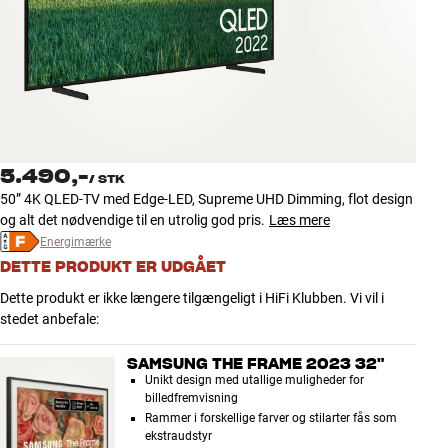
Tilbehør
INSPIRATION
MÆRKER
NYHEDER
5.490,-
/
STK
50” 4K QLED-TV med Edge-LED, Supreme UHD Dimming, flot design
TILBUD
og alt det nødvendige til en utrolig god pris.
Læs mere
Energimærke
DETTE PRODUKT ER UDGÅET
Find Butik
Kundeservice
Dette produkt er ikke længere tilgængeligt i HiFi Klubben. Vi vil i
Log ind
stedet anbefale:
Kundeservice
Byg med Lyd
SAMSUNG THE FRAME 2023 32"
Unikt design med utallige muligheder for
billedfremvisning
Rammer i forskellige farver og stilarter fås som
ekstraudstyr