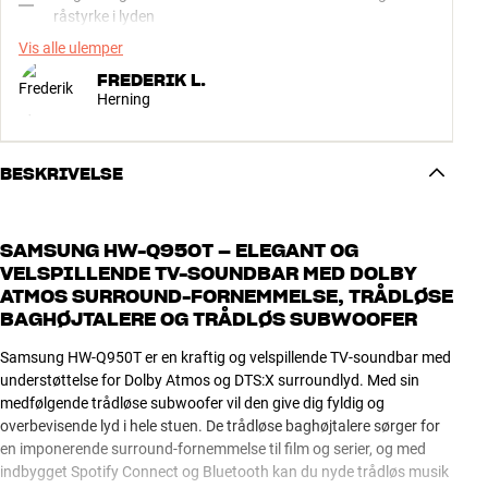
råstyrke i lyden
Vis alle ulemper
FREDERIK L.
Herning
BESKRIVELSE
SAMSUNG HW-Q950T – ELEGANT OG
VELSPILLENDE TV-SOUNDBAR MED DOLBY
ATMOS SURROUND-FORNEMMELSE, TRÅDLØSE
BAGHØJTALERE OG TRÅDLØS SUBWOOFER
Samsung HW-Q950T er en kraftig og velspillende TV-soundbar med
understøttelse for Dolby Atmos og DTS:X surroundlyd. Med sin
medfølgende trådløse subwoofer vil den give dig fyldig og
overbevisende lyd i hele stuen. De trådløse baghøjtalere sørger for
en imponerende surround-fornemmelse til film og serier, og med
indbygget Spotify Connect og Bluetooth kan du nyde trådløs musik