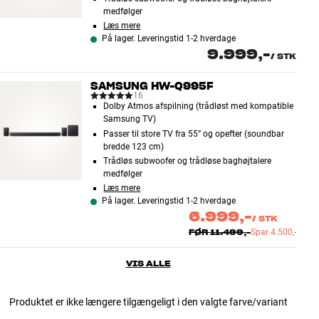
medfølger
Læs mere
På lager. Leveringstid 1-2 hverdage
9.999,-
/
STK
SAMSUNG HW-Q995F
16
Dolby Atmos afspilning (trådløst med kompatible
Samsung TV)
Passer til store TV fra 55” og opefter (soundbar
bredde 123 cm)
Trådløs subwoofer og trådløse baghøjtalere
medfølger
Læs mere
På lager. Leveringstid 1-2 hverdage
6.999,-
/
STK
FØR
11.499,-
Spar
4.500,-
VIS ALLE
Produktet er ikke længere tilgængeligt i den valgte farve/variant