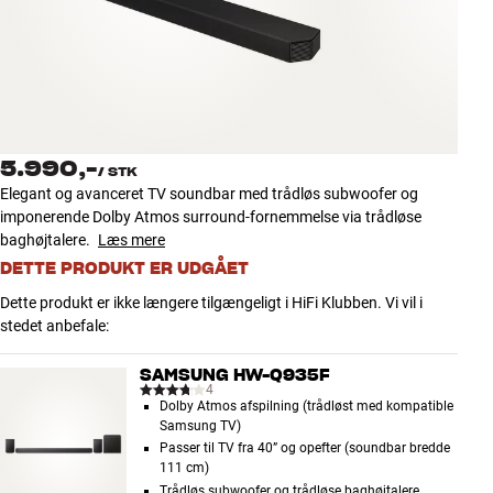
Tilbehør
INSPIRATION
MÆRKER
5.990,-
/
STK
NYHEDER
Elegant og avanceret TV soundbar med trådløs subwoofer og
imponerende Dolby Atmos surround-fornemmelse via trådløse
TILBUD
baghøjtalere.
Læs mere
DETTE PRODUKT ER UDGÅET
Find Butik
Dette produkt er ikke længere tilgængeligt i HiFi Klubben. Vi vil i
Kundeservice
stedet anbefale:
Log ind
Kundeservice
SAMSUNG HW-Q935F
Byg med Lyd
4
Dolby Atmos afspilning (trådløst med kompatible
Samsung TV)
Passer til TV fra 40” og opefter (soundbar bredde
111 cm)
Trådløs subwoofer og trådløse baghøjtalere