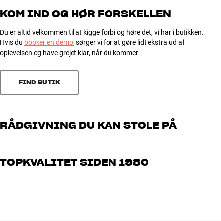
KOM IND OG HØR FORSKELLEN
Du er altid velkommen til at kigge forbi og høre det, vi har i butikken.
Hvis du
booker en demo
, sørger vi for at gøre lidt ekstra ud af
oplevelsen og have grejet klar, når du kommer
FIND BUTIK
RÅDGIVNING DU KAN STOLE PÅ
Vores medarbejdere er ægte entusiaster, som kender produkterne
og brænder for den gode lyd til både musik og hjemmebio. Fortæl
TOPKVALITET SIDEN 1980
os, hvad du drømmer om – så finder vi den løsning, der passer
bedst til dig og dit budget
Alle HiFi Klubbens produkter til musik, hjemmebio og TV er
håndplukket kvalitet, der er bygget til at holde i årevis. Det er godt
for både din pengepung og miljøet.
BOOK EN EKSPERT