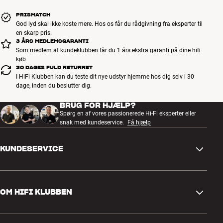
PRISMATCH
God lyd skal ikke koste mere. Hos os får du rådgivning fra eksperter til
en skarp pris.
3 ÅRS MEDLEMSGARANTI
Som medlem af kundeklubben får du 1 års ekstra garanti på dine hifi
køb
30 DAGES FULD RETURRET
I HiFi Klubben kan du teste dit nye udstyr hjemme hos dig selv i 30
dage, inden du beslutter dig.
BRUG FOR HJÆLP?
Spørg en af vores passionerede Hi-Fi eksperter eller
snak med kundeservice.
Få hjælp
KUNDESERVICE
Kontakt os
OM HIFI KLUBBEN
Spørgsmål og svar
Retur og reklamation
Find butik