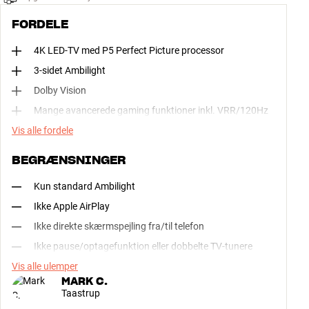
FORDELE
4K LED-TV med P5 Perfect Picture processor
3-sidet Ambilight
Dolby Vision
Mange avancerede gaming funktioner inkl. VRR/120Hz
Vis alle fordele
BEGRÆNSNINGER
Kun standard Ambilight
Ikke Apple AirPlay
Ikke direkte skærmspejling fra/til telefon
Ikke pause/optagefunktion eller dobbelte TV-tunere
Vis alle ulemper
MARK C.
Taastrup