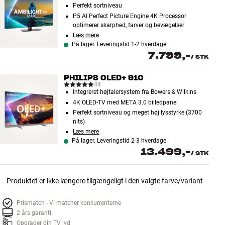
Perfekt sortniveau
P5 AI Perfect Picture Engine 4K Processor
optimerer skarphed, farver og bevægelser
Læs mere
På lager. Leveringstid 1-2 hverdage
7.799,-
/
STK
PHILIPS OLED+ 910
44
Integreret højtalersystem fra Bowers & Wilkins
4K OLED-TV med META 3.0 billedpanel
Perfekt sortniveau og meget høj lysstyrke (3700
nits)
Læs mere
På lager. Leveringstid 2-3 hverdage
13.499,-
/
STK
Produktet er ikke længere tilgængeligt i den valgte farve/variant
Prismatch - Vi matcher konkurrenterne
2 års garanti
Opgrader din TV lyd