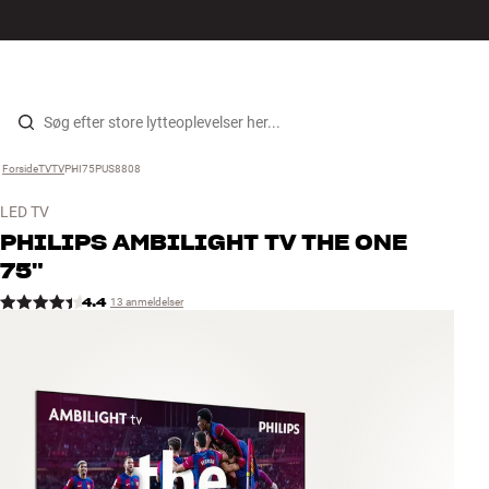
Hi-Fi
MENU
FIND BUTIK
LOG IND
KURV
Højtaler
Gå til indhold
Forside
TV
›
TV
›
PHI75PUS8808
›
Pladespiller
LED TV
Høretelefoner
PHILIPS
AMBILIGHT TV THE ONE
75"
Surround
4.4
13 anmeldelser
TV
Systemer
Kabler