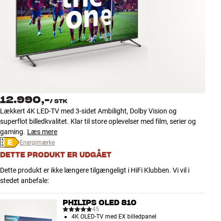
Tilbehør
INSPIRATION
MÆRKER
NYHEDER
12.990,-
/
STK
TILBUD
Lækkert 4K LED-TV med 3-sidet Ambilight, Dolby Vision og
superflot billedkvalitet. Klar til store oplevelser med film, serier og
gaming.
Læs mere
Find Butik
Energimærke
Kundeservice
Log ind
DETTE PRODUKT ER UDGÅET
Kundeservice
Dette produkt er ikke længere tilgængeligt i HiFi Klubben. Vi vil i
Byg med Lyd
stedet anbefale:
PHILIPS OLED 810
45
4K OLED-TV med EX billedpanel