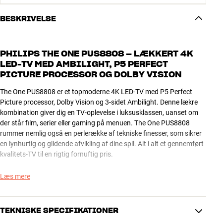
BESKRIVELSE
PHILIPS THE ONE PUS8808 – LÆKKERT 4K
LED-TV MED AMBILIGHT, P5 PERFECT
PICTURE PROCESSOR OG DOLBY VISION
The One PUS8808 er et topmoderne 4K LED-TV med P5 Perfect
Picture processor, Dolby Vision og 3-sidet Ambilight. Denne lækre
kombination giver dig en TV-oplevelse i luksusklassen, uanset om
der står film, serier eller gaming på menuen. The One PUS8808
rummer nemlig også en perlerække af tekniske finesser, som sikrer
en lynhurtig og glidende afvikling af dine spil. Alt i alt et gennemført
kvalitets-TV til en rigtig fornuftig pris.
AMBILIGHT – ET FLOT FARVESPIL I DIN STUE
Læs mere
Prikken over i’et er det spændende 3-sidede Ambilight-system, som
via lysdioder på TV’ets sider belyser stuens bagvæg i et flot
TEKNISKE SPECIFIKATIONER
farvespil, der matcher begivenhederne på skærmen. Hvis du har dit
TV placeret tæt på bagvæggen, kan du her glæde dig til en