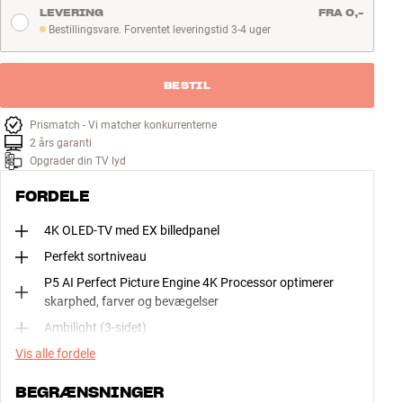
LEVERING
FRA 0,-
Bestillingsvare. Forventet leveringstid 3-4 uger
Bestillingsvare. Forventet leveringstid 3-4 uger
BESTIL
Prismatch - Vi matcher konkurrenterne
2 års garanti
Opgrader din TV lyd
FORDELE
4K OLED-TV med EX billedpanel
Perfekt sortniveau
P5 AI Perfect Picture Engine 4K Processor optimerer
skarphed, farver og bevægelser
Ambilight (3-sidet)
Vis alle fordele
BEGRÆNSNINGER