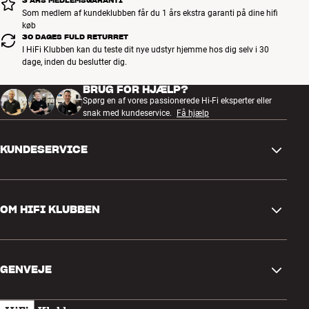
3 ÅRS MEDLEMSGARANTI
Som medlem af kundeklubben får du 1 års ekstra garanti på dine hifi
køb
30 DAGES FULD RETURRET
I HiFi Klubben kan du teste dit nye udstyr hjemme hos dig selv i 30
dage, inden du beslutter dig.
BRUG FOR HJÆLP?
Spørg en af vores passionerede Hi-Fi eksperter eller
snak med kundeservice.
Få hjælp
KUNDESERVICE
Kontakt os
OM HIFI KLUBBEN
Spørgsmål og svar
Retur og reklamation
Find butik
Fortryd ordre
GENVEJE
Om os
Levering
Kundeklub