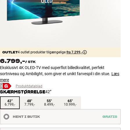
Tilbehør
INSPIRATION
MÆRKER
NYHEDER
OUTLET
4 outlet produkter tilgængelige
fra 7.299,-
6.799,-
/
STK
TILBUD
Eksklusivt 4K OLED-TV med superflot billedkvalitet, perfekt
sortniveau og Ambilight, som giver et unikt farvespil i din stue.
Læs
Find Butik
mere
Kundeservice
Produktdatablad
Log ind
SKÆRMSTØRRELSE
42”
Kundeservice
42”
48"
55"
65"
Byg med Lyd
6.799,-
7.799,-
8.499,-
10.999,-
HENT I BUTIK
GRATIS