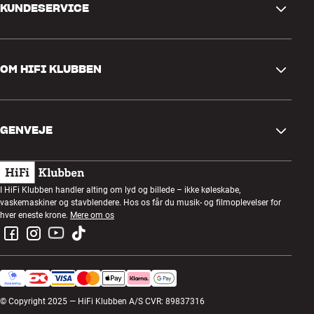
KUNDESERVICE
Kontakt os
OM HIFI KLUBBEN
Spørgsmål og svar
Retur og reklamation
Find butik
Fortryd ordre
GENVEJE
Om os
Levering
Kundeklub
Gavekort
Handelsbetingelser
Lytteaften
I HiFi Klubben handler alting om lyd og billede – ikke køleskabe,
Byg med lyd
vaskemaskiner og stavblendere. Hos os får du musik- og filmoplevelser for
Privatlivspolitik
Konkurrencer
hver eneste krone.
Mere om os
Montering og installation
Job i HiFi Klubben
Lej en SOUNDBOKS
Retur af el-affald
© Copyright 2025 — HiFi Klubben A/S CVR: 89837316
Produktanmeldelser