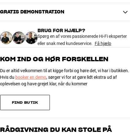
Forlængerkabel inkluderet
Nej
GRATIS DEMONSTRATION
5.0
DIMENSIONER OG DESIGN
Farve
Hvid
BRUG FOR HJÆLP?
5 anmeldelser
Vægt (kg)
0
Spørg en af vores passionerede Hi-Fi eksperter
Vægt emballage (kg)
1
eller snak med kundeservice.
Få hjælp
33 x 5,7 x 77 cm (bredde x højde
Mål (emballage)
5
5
x dybde)
KOM IND OG HØR FORSKELLEN
25,7 x 74,9 x 25,7 cm (bredde x
4
0
Mål (produkt)
højde x dybde)
Du er altid velkommen til at kigge forbi og høre det, vi har i butikken.
3
0
Hvis du
booker en demo
, sørger vi for at gøre lidt ekstra ud af
2
0
oplevelsen og have grejet klar, når du kommer
GENERELLE EGENSKABER
1
0
Gulvstander til Sonos One, Sonos One SL og Sonos Play:1
Diskret kabelføring
FIND BUTIK
Solidt udført i stål og aluminium
Sorter efter
Justerbare polymerfødder med gulvbeskyttere
RÅDGIVNING DU KAN STOLE PÅ