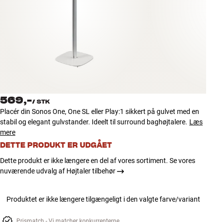
Tilbehør
INSPIRATION
MÆRKER
NYHEDER
569,-
/
STK
TILBUD
Placér din Sonos One, One SL eller Play:1 sikkert på gulvet med en
stabil og elegant gulvstander. Ideelt til surround baghøjtalere.
Læs
mere
Find Butik
Kundeservice
DETTE PRODUKT ER UDGÅET
Log ind
Dette produkt er ikke længere en del af vores sortiment. Se vores
Kundeservice
nuværende udvalg af Højtaler tilbehør
Byg med Lyd
Produktet er ikke længere tilgængeligt i den valgte farve/variant
Prismatch - Vi matcher konkurrenterne