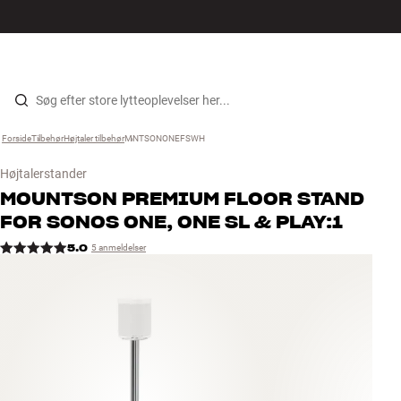
Hi-Fi
MENU
FIND BUTIK
LOG IND
KURV
Højtaler
Gå til indhold
Forside
Tilbehør
›
Højtaler tilbehør
›
MNTSONONEFSWH
›
Pladespiller
Højtalerstander
Høretelefoner
MOUNTSON
PREMIUM FLOOR STAND
FOR SONOS ONE, ONE SL & PLAY:1
Surround
5.0
5 anmeldelser
TV
Systemer
Kabler