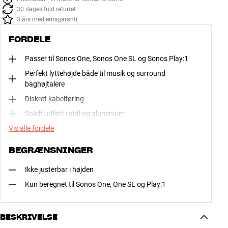
30 dages fuld returret
3 års medlemsgaranti
FORDELE
Passer til Sonos One, Sonos One SL og Sonos Play:1
Perfekt lyttehøjde både til musik og surround
baghøjtalere
Diskret kabelføring
Solidt udført i stål og aluminium
Vis alle fordele
BEGRÆNSNINGER
Ikke justerbar i højden
Kun beregnet til Sonos One, One SL og Play:1
BESKRIVELSE