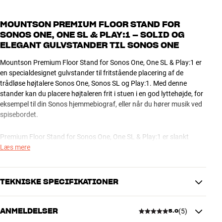
MOUNTSON PREMIUM FLOOR STAND FOR
SONOS ONE, ONE SL & PLAY:1 – SOLID OG
ELEGANT GULVSTANDER TIL SONOS ONE
Mountson Premium Floor Stand for Sonos One, One SL & Play:1 er
en specialdesignet gulvstander til fritstående placering af de
trådløse højtalere Sonos One, Sonos SL og Play:1. Med denne
stander kan du placere højtaleren frit i stuen i en god lyttehøjde, for
eksempel til din Sonos hjemmebiograf, eller når du hører musik ved
spisebordet.
Premium Floor Stand for Sonos One, One SL & Play:1 er slankt
designet og har en stabil base med fire justerbare fødder på
Læs mere
undersiden, så den står sikkert på gulvet. Den er hurtig og nem at
samle, og du kan på diskret vis føre strømkablet til højtaleren op
langs den elegante metalsøjle.
TEKNISKE SPECIFIKATIONER
Mountson Premium Floor Stand for Sonos One, One SL & Play:1 fås
ANMELDELSER
(
5
)
i flere farver, som matcher din Sonos højtaler.
5.0
YDELSE
Mere fra Mountson