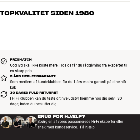
Vores medarbejdere er ægte entusiaster, som kender produkterne
og brænder for den gode lyd til både musik og hjemmebio. Fortæl
TOPKVALITET SIDEN 1980
os, hvad du drømmer om – så finder vi den løsning, der passer
bedst til dig og dit budget
Alle HiFi Klubbens produkter til musik, hjemmebio og TV er
håndplukket kvalitet, der er bygget til at holde i årevis. Det er godt
for både din pengepung og miljøet.
BOOK EN EKSPERT
PRISMATCH
God lyd skal ikke koste mere. Hos os får du rådgivning fra eksperter til
en skarp pris.
3 ÅRS MEDLEMSGARANTI
Som medlem af kundeklubben får du 1 års ekstra garanti på dine hifi
køb
30 DAGES FULD RETURRET
I HiFi Klubben kan du teste dit nye udstyr hjemme hos dig selv i 30
dage, inden du beslutter dig.
BRUG FOR HJÆLP?
Spørg en af vores passionerede Hi-Fi eksperter eller
snak med kundeservice.
Få hjælp