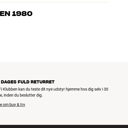
, som kender produkterne og brænder for den gode lyd til både
drømmer om – så finder vi den løsning, der passer bedst til
EN 1980
jemmebio og TV er håndplukket kvalitet, der er bygget til at
pengepung og miljøet.
 DAGES FULD RETURRET
iFi Klubben kan du teste dit nye udstyr hjemme hos dig selv i 30
e, inden du beslutter dig.
e om buy & try