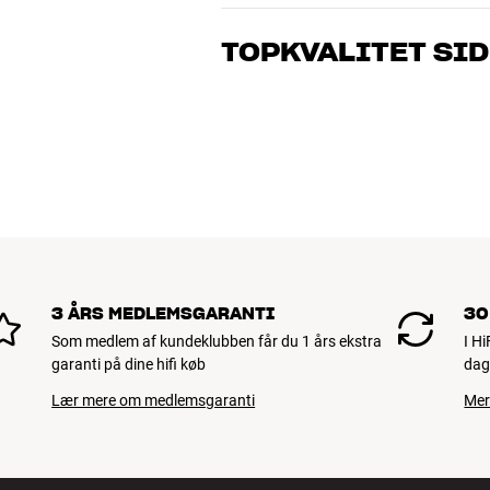
Vores medarbejdere er ægte entusiaster
musik og hjemmebio. Fortæl os, hvad du 
TOPKVALITET SID
dig og dit budget
Alle HiFi Klubbens produkter til musik, h
holde i årevis. Det er godt for både din 
BOOK EN EKSPERT
3 ÅRS MEDLEMSGARANTI
30
Som medlem af kundeklubben får du 1 års ekstra
I H
garanti på dine hifi køb
dag
Lær mere om medlemsgaranti
Mer