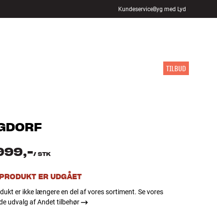
Kundeservice
Byg med Lyd
FIND BUTIK
LOG IND
KURV
INSPIRATION
MÆRKER
NYHEDER
TILBUD
GDORF
999,-
/
STK
 PRODUKT ER UDGÅET
dukt er ikke længere en del af vores sortiment. Se vores
e udvalg af Andet tilbehør