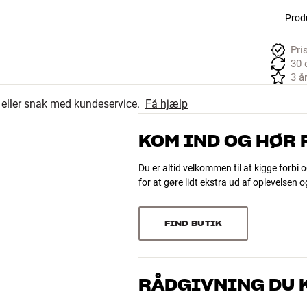
Produ
Pri
30 
3 å
r eller snak med kundeservice.
Få hjælp
KOM IND OG HØR
Du er altid velkommen til at kigge forbi o
for at gøre lidt ekstra ud af oplevelsen 
FIND BUTIK
RÅDGIVNING DU K