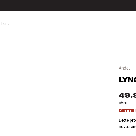
TILBEHØR
Andet
LYN
49.
<br>
DETTE
Dette pro
nuværend