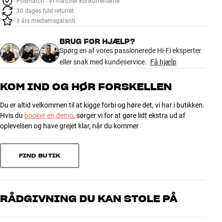
Prismatch - Vi matcher konkurrenterne
Tilbehør
30 dages fuld returret
3 års medlemsgaranti
INSPIRATION
BRUG FOR HJÆLP?
Spørg en af vores passionerede Hi-Fi eksperter
MÆRKER
eller snak med kundeservice.
Få hjælp
NYHEDER
KOM IND OG HØR FORSKELLEN
Du er altid velkommen til at kigge forbi og høre det, vi har i butikken.
TILBUD
Hvis du
booker en demo
, sørger vi for at gøre lidt ekstra ud af
oplevelsen og have grejet klar, når du kommer
Find Butik
Kundeservice
Log ind
FIND BUTIK
Kundeservice
Byg med Lyd
RÅDGIVNING DU KAN STOLE PÅ
Vores medarbejdere er ægte entusiaster, som kender produkterne