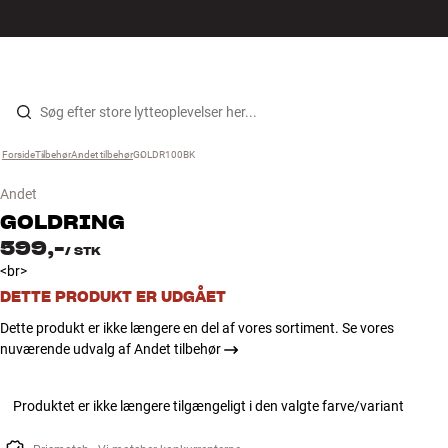
Hi-Fi
MENU
FIND BUTIK
LOG IND
KURV
Højtaler
Gå til indhold
Forside
Tilbehør
›
Andet tilbehør
›
GOLDR100BK
›
Pladespiller
Andet
Høretelefoner
GOLDRING
599,-
/
STK
Surround
<br>
DETTE PRODUKT ER UDGÅET
TV
Dette produkt er ikke længere en del af vores sortiment. Se vores
nuværende udvalg af Andet tilbehør
Systemer
Produktet er ikke længere tilgængeligt i den valgte farve/variant
Kabler