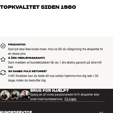
og brænder for den gode lyd til både musik og hjemmebio. Fortæl
TOPKVALITET SIDEN 1980
os, hvad du drømmer om – så finder vi den løsning, der passer
bedst til dig og dit budget
Alle HiFi Klubbens produkter til musik, hjemmebio og TV er
håndplukket kvalitet, der er bygget til at holde i årevis. Det er godt
for både din pengepung og miljøet.
BOOK EN EKSPERT
PRISMATCH
God lyd skal ikke koste mere. Hos os får du rådgivning fra eksperter til
en skarp pris.
3 ÅRS MEDLEMSGARANTI
Som medlem af kundeklubben får du 1 års ekstra garanti på dine hifi
køb
30 DAGES FULD RETURRET
I HiFi Klubben kan du teste dit nye udstyr hjemme hos dig selv i 30
dage, inden du beslutter dig.
BRUG FOR HJÆLP?
Spørg en af vores passionerede Hi-Fi eksperter eller
snak med kundeservice.
Få hjælp
KUNDESERVICE