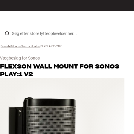
Hi-Fi
MENU
FIND BUTIK
LOG IND
KURV
Højtaler
Gå til indhold
Forside
Tilbehør
›
Sonos tilbehør
›
FLXPLAY1V2BK
›
Pladespiller
Vægbeslag for Sonos
Høretelefoner
FLEXSON
WALL MOUNT FOR SONOS
PLAY:1 V2
Surround
TV
Systemer
Kabler