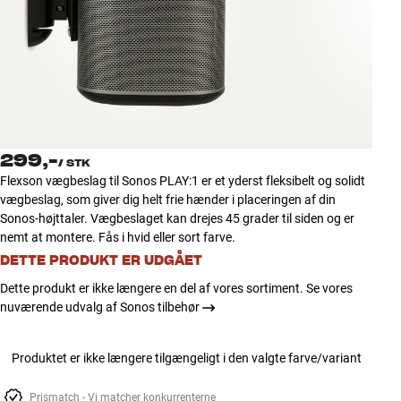
Tilbehør
INSPIRATION
MÆRKER
NYHEDER
299,-
/
STK
Flexson vægbeslag til Sonos PLAY:1 er et yderst fleksibelt og solidt
TILBUD
vægbeslag, som giver dig helt frie hænder i placeringen af din
Sonos-højttaler. Vægbeslaget kan drejes 45 grader til siden og er
nemt at montere. Fås i hvid eller sort farve.
Find Butik
DETTE PRODUKT ER UDGÅET
Kundeservice
Log ind
Dette produkt er ikke længere en del af vores sortiment. Se vores
Kundeservice
nuværende udvalg af Sonos tilbehør
Byg med Lyd
Produktet er ikke længere tilgængeligt i den valgte farve/variant
Prismatch - Vi matcher konkurrenterne