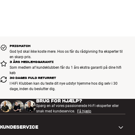
PRISMATCH
God lyd skal ikke koste mere. Hos os får du rådgivning fra eksperter til
en skarp pris.
3 ÅRS MEDLEMSGARANTI
Som medlem af kundeklubben får du 1 års ekstra garanti på dine hifi
køb
30 DAGES FULD RETURRET
I HiFi Klubben kan du teste dit nye udstyr hjemme hos dig selv i 30
dage, inden du beslutter dig.
BRUG FOR HJÆLP?
Spørg en af vores passionerede Hi-Fi eksperter eller
snak med kundeservice.
Få hjælp
KUNDESERVICE