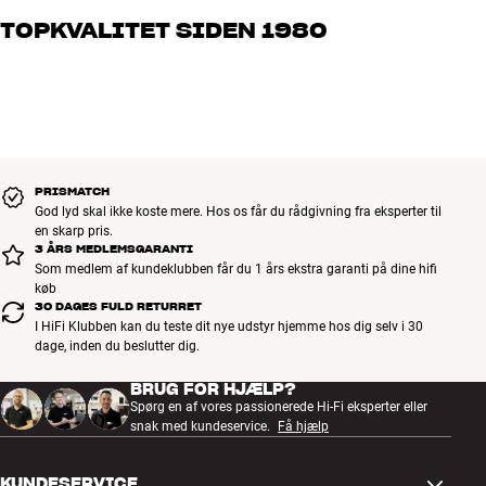
og brænder for den gode lyd til både musik og hjemmebio. Fortæl
TOPKVALITET SIDEN 1980
os, hvad du drømmer om – så finder vi den løsning, der passer
bedst til dig og dit budget
Alle HiFi Klubbens produkter til musik, hjemmebio og TV er
håndplukket kvalitet, der er bygget til at holde i årevis. Det er godt
for både din pengepung og miljøet.
BOOK EN EKSPERT
PRISMATCH
God lyd skal ikke koste mere. Hos os får du rådgivning fra eksperter til
en skarp pris.
3 ÅRS MEDLEMSGARANTI
Som medlem af kundeklubben får du 1 års ekstra garanti på dine hifi
køb
30 DAGES FULD RETURRET
I HiFi Klubben kan du teste dit nye udstyr hjemme hos dig selv i 30
dage, inden du beslutter dig.
BRUG FOR HJÆLP?
Spørg en af vores passionerede Hi-Fi eksperter eller
snak med kundeservice.
Få hjælp
KUNDESERVICE