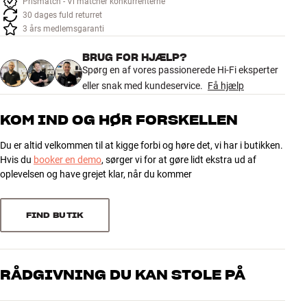
Prismatch - Vi matcher konkurrenterne
Tilbehør
30 dages fuld returret
3 års medlemsgaranti
INSPIRATION
BRUG FOR HJÆLP?
Spørg en af vores passionerede Hi-Fi eksperter
MÆRKER
eller snak med kundeservice.
Få hjælp
NYHEDER
KOM IND OG HØR FORSKELLEN
Du er altid velkommen til at kigge forbi og høre det, vi har i butikken.
TILBUD
Hvis du
booker en demo
, sørger vi for at gøre lidt ekstra ud af
oplevelsen og have grejet klar, når du kommer
Find Butik
Kundeservice
Log ind
FIND BUTIK
Kundeservice
Byg med Lyd
RÅDGIVNING DU KAN STOLE PÅ
Vores medarbejdere er ægte entusiaster, som kender produkterne