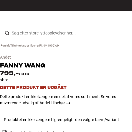
Hi-Fi
MENU
FIND BUTIK
LOG IND
KURV
Højtaler
Gå til indhold
Forside
Tilbehør
›
Andet tilbehør
›
FANM1002WH
›
Pladespiller
Andet
Høretelefoner
FANNY WANG
799,-
/
STK
Surround
<br>
DETTE PRODUKT ER UDGÅET
TV
Dette produkt er ikke længere en del af vores sortiment. Se vores
nuværende udvalg af Andet tilbehør
Systemer
Produktet er ikke længere tilgængeligt i den valgte farve/variant
Kabler