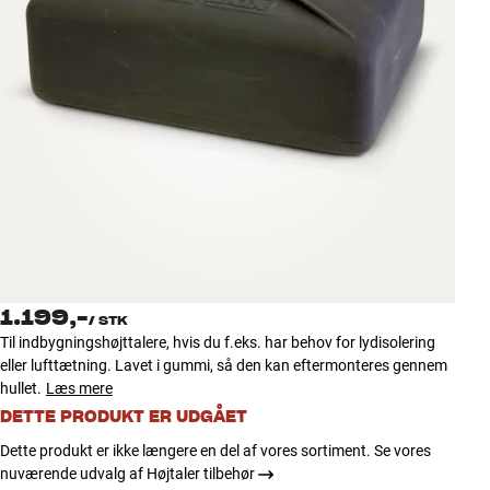
Tilbehør
INSPIRATION
MÆRKER
NYHEDER
TILBUD
Find Butik
1.199,-
Kundeservice
/
STK
Til indbygningshøjttalere, hvis du f.eks. har behov for lydisolering
Log ind
eller lufttætning. Lavet i gummi, så den kan eftermonteres gennem
Kundeservice
hullet.
Læs mere
Byg med Lyd
DETTE PRODUKT ER UDGÅET
Dette produkt er ikke længere en del af vores sortiment. Se vores
nuværende udvalg af Højtaler tilbehør