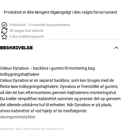
Produktet er ikke længere tilgængeligt i den valgte farve/variant
Prismatch - Vi matcher konkurrenterne
30 dages fuld returret
3 års medlemsgaranti
BESKRIVELSE
Celsus Dynabox – backbox i gummi til montering bag
indbygningshøjttalere
Celsus Dynabox er en separat backbox, som kan bruges med de
fleste løse indbygningshøjttalere. Dynabox er fremstillet af gummi,
så den let kan eftermonteres gennem højttalerens monteringshul.
Du krøller simpelthen kabinettet sammen og presser det op gennem
det allerede udskårne hul til enheden. Når Dynabox er på plads,
stives kabinettet af ved hjælp af de medfølgende
skumgummistykker.
Hvornår skal jeg bruge en backbox?