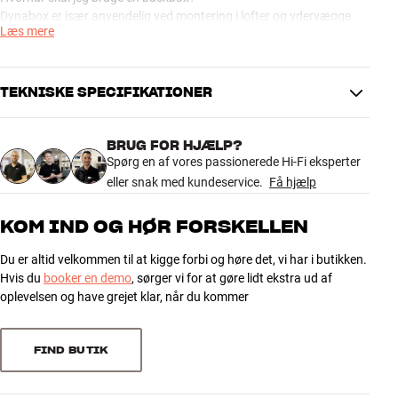
Dynabox er især anvendelig ved montering i lofter og ydervægge
Læs mere
med dampspærre. Da gummikabinettet er luft- og vandtæt,
fungerer det som ny dampspærre bag enheden i stedet for den,
som blev perforeret ved udskæringen til højttaleren.
TEKNISKE SPECIFIKATIONER
En backbox er også påkrævet i de tilfælde, hvor der er brug for at
forhindre lyden fra bagsiden af højttaleren i at forplante sig til
BRUG FOR HJÆLP?
forsiden eller til andre rum eller etager – f.eks. ved porøse lofter,
DIMENSIONER OG DESIGN
Spørg en af vores passionerede Hi-Fi eksperter
løse pladelofter eller lette gipsvægge.
Farve
Grå
eller snak med kundeservice.
Få hjælp
Model / Variant
Grå
Se artiklen ” Hvornår skal jeg bruge en backbox ?”
Vægt (kg)
2,8
KOM IND OG HØR FORSKELLEN
Vægt emballage (kg)
3,8
Se monteringstegningen til Dynabox her
34 x 17 x 48 cm (bredde x højde x
Du er altid velkommen til at kigge forbi og høre det, vi har i butikken.
Mål (emballage)
dybde)
Hvis du
booker en demo
, sørger vi for at gøre lidt ekstra ud af
oplevelsen og have grejet klar, når du kommer
GENERELLE EGENSKABER
Fleksibel gummi-backbox til indbygningshøjttalere
FIND BUTIK
Størrelse: 31,1 x 43,8 x 16,5 cm (BxHxD)
Tykkelse: 2 mm