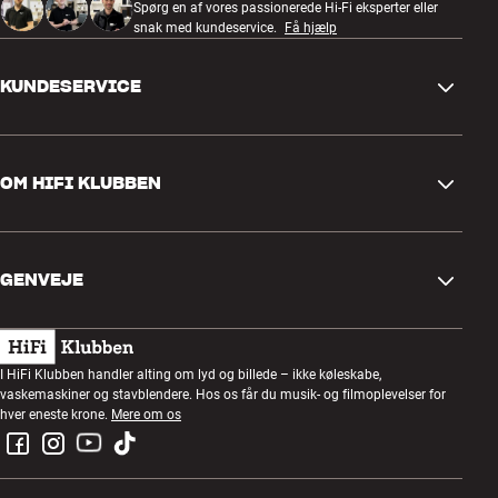
Spørg en af vores passionerede Hi-Fi eksperter eller
snak med kundeservice.
Få hjælp
KUNDESERVICE
Kontakt os
OM HIFI KLUBBEN
Spørgsmål og svar
Retur og reklamation
Find butik
Fortryd ordre
GENVEJE
Om os
Levering
Kundeklub
Gavekort
Handelsbetingelser
Lytteaften
I HiFi Klubben handler alting om lyd og billede – ikke køleskabe,
Byg med lyd
vaskemaskiner og stavblendere. Hos os får du musik- og filmoplevelser for
Privatlivspolitik
Konkurrencer
hver eneste krone.
Mere om os
Montering og installation
Job i HiFi Klubben
Lej en SOUNDBOKS