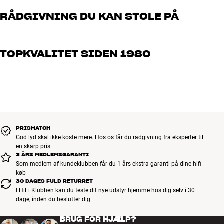
Skumgummiplader til akustisk dæmpning medfølger
RÅDGIVNING DU KAN STOLE PÅ
Tåler vand og mineralske olier
Farve: Grå
Vores medarbejdere er ægte entusiaster, som kender produkterne
Passer bl.a. til: B&W CCM3xx, CCM6xx, CCM Cinema 7, Marine 6 og
og brænder for den gode lyd til både musik og hjemmebio. Fortæl
8, samt DALI E60 og E80
TOPKVALITET SIDEN 1980
os, hvad du drømmer om – så finder vi den løsning, der passer
bedst til dig og dit budget
Alle HiFi Klubbens produkter til musik, hjemmebio og TV er
håndplukket kvalitet, der er bygget til at holde i årevis. Det er godt
for både din pengepung og miljøet.
BOOK EN EKSPERT
PRISMATCH
God lyd skal ikke koste mere. Hos os får du rådgivning fra eksperter til
en skarp pris.
3 ÅRS MEDLEMSGARANTI
Som medlem af kundeklubben får du 1 års ekstra garanti på dine hifi
køb
30 DAGES FULD RETURRET
I HiFi Klubben kan du teste dit nye udstyr hjemme hos dig selv i 30
dage, inden du beslutter dig.
BRUG FOR HJÆLP?