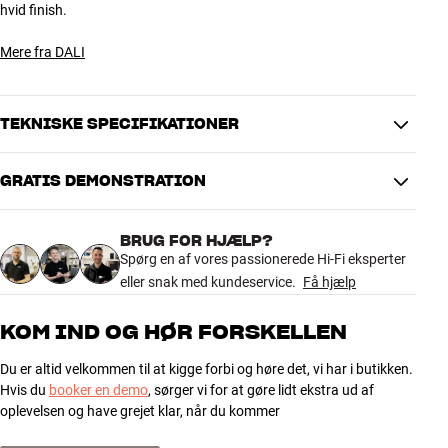
hvid finish.
Mere fra DALI
TEKNISKE SPECIFIKATIONER
GRATIS DEMONSTRATION
DIMENSIONER OG DESIGN
Farve
Sort
BRUG FOR HJÆLP?
Model / Variant
Sort
Spørg en af vores passionerede Hi-Fi eksperter
Vægt (kg)
6,5
eller snak med kundeservice.
Få hjælp
Vægt emballage (kg)
7,5
28,5 x 6 x 88 cm (bredde x højde
Mål (emballage)
KOM IND OG HØR FORSKELLEN
x dybde)
Du er altid velkommen til at kigge forbi og høre det, vi har i butikken.
GENERELLE EGENSKABER
Hvis du
booker en demo
, sørger vi for at gøre lidt ekstra ud af
Gulvstander til DALI FAZON MIKRO
oplevelsen og have grejet klar, når du kommer
Materiale: Aluminium