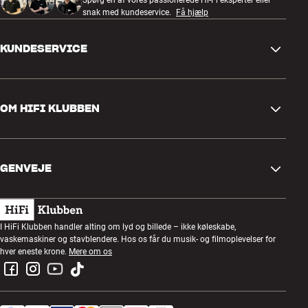
snak med kundeservice.
Få hjælp
KUNDESERVICE
Kontakt os
OM HIFI KLUBBEN
Spørgsmål og svar
Retur og reklamation
Find butik
Fortryd ordre
GENVEJE
Om os
Levering
Kundeklub
Gavekort
Handelsbetingelser
Lytteaften
I HiFi Klubben handler alting om lyd og billede – ikke køleskabe,
Byg med lyd
vaskemaskiner og stavblendere. Hos os får du musik- og filmoplevelser for
Privatlivspolitik
Konkurrencer
hver eneste krone.
Mere om os
Montering og installation
Job i HiFi Klubben
Lej en SOUNDBOKS