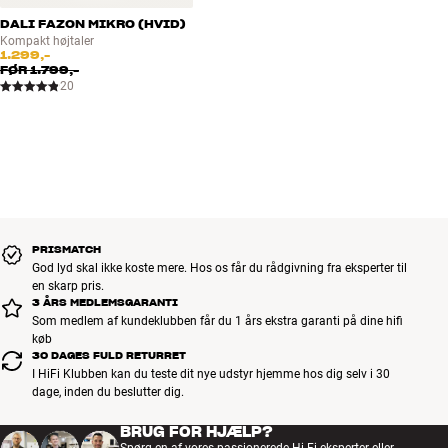
DALI FAZON MIKRO (HVID)
Kompakt højtaler
1.299,-
FØR
1.799,-
20
PRISMATCH
God lyd skal ikke koste mere. Hos os får du rådgivning fra eksperter til
en skarp pris.
3 ÅRS MEDLEMSGARANTI
Som medlem af kundeklubben får du 1 års ekstra garanti på dine hifi
køb
30 DAGES FULD RETURRET
I HiFi Klubben kan du teste dit nye udstyr hjemme hos dig selv i 30
dage, inden du beslutter dig.
BRUG FOR HJÆLP?
Spørg en af vores passionerede Hi-Fi eksperter eller