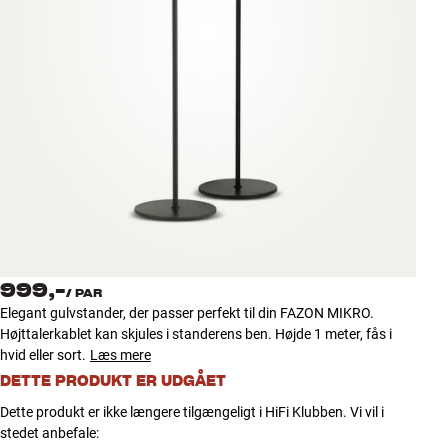
Tilbehør
INSPIRATION
MÆRKER
NYHEDER
TILBUD
Find Butik
999,-
Kundeservice
/
PAR
Elegant gulvstander, der passer perfekt til din FAZON MIKRO.
Log ind
Højttalerkablet kan skjules i standerens ben. Højde 1 meter, fås i
Kundeservice
hvid eller sort.
Læs mere
Byg med Lyd
DETTE PRODUKT ER UDGÅET
Dette produkt er ikke længere tilgængeligt i HiFi Klubben. Vi vil i
stedet anbefale: