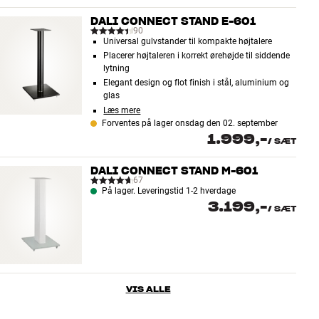
DALI CONNECT STAND E-601
90
Universal gulvstander til kompakte højtalere
Placerer højtaleren i korrekt ørehøjde til siddende
lytning
Elegant design og flot finish i stål, aluminium og
glas
Læs mere
Forventes på lager onsdag den 02. september
1.999,-
/
SÆT
DALI CONNECT STAND M-601
67
På lager. Leveringstid 1-2 hverdage
3.199,-
/
SÆT
VIS ALLE